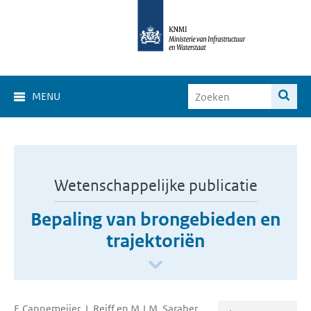
MENU
Wetenschappelijke publicatie
Bepaling van brongebieden en
trajektoriën
F. Cannemeijer, J. Reiff en M.J.M. Saraber