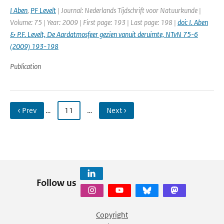
I Aben
,
PF Levelt
| Journal: Nederlands Tijdschrift voor Natuurkunde |
Volume: 75 | Year: 2009 | First page: 193 | Last page: 198 |
doi: I. Aben
& P.F. Levelt, De Aardatmosfeer gezien vanuit deruimte, NTvN 75-6
(2009) 193-198
Publication
‹ Prev
…
11
…
Next ›
Follow us
Copyright