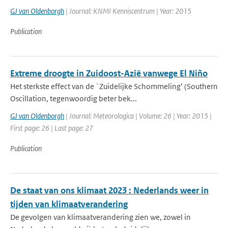
GJ van Oldenborgh
| Journal: KNMI Kenniscentrum | Year: 2015
Publication
Extreme droogte in Zuidoost-Azië vanwege El Niño
Het sterkste effect van de `Zuidelijke Schommeling’ (Southern
Oscillation, tegenwoordig beter bek...
GJ van Oldenborgh
| Journal: Meteorologica | Volume: 26 | Year: 2015 |
First page: 26 | Last page: 27
Publication
De staat van ons klimaat 2023 : Nederlands weer in
tijden van klimaatverandering
De gevolgen van klimaatverandering zien we, zowel in