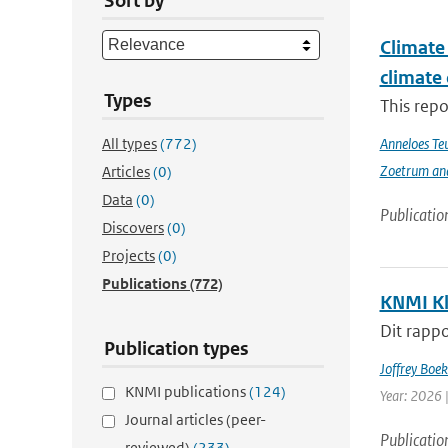
Sort by
Climate 
climate
Types
This repo
All types
(772)
Anneloes Teu
Zoetrum an
Articles
(0)
Data
(0)
Publicatio
Discovers
(0)
Projects
(0)
Publications
(772)
KNMI Kl
Dit rappo
Publication types
Joffrey Boe
KNMI publications
(124)
Year: 2026 
Journal articles (peer-
Publicatio
reviewed)
(233)