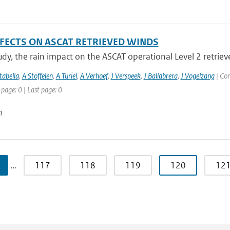
FFECTS ON ASCAT RETRIEVED WINDS
tudy, the rain impact on the ASCAT operational Level 2 retriev
abella
,
A Stoffelen
,
A Turiel
,
A Verhoef
,
J Verspeek
,
J Ballabrera
,
J Vogelzang
| Con
 page: 0 | Last page: 0
n
…
117
118
119
120
12