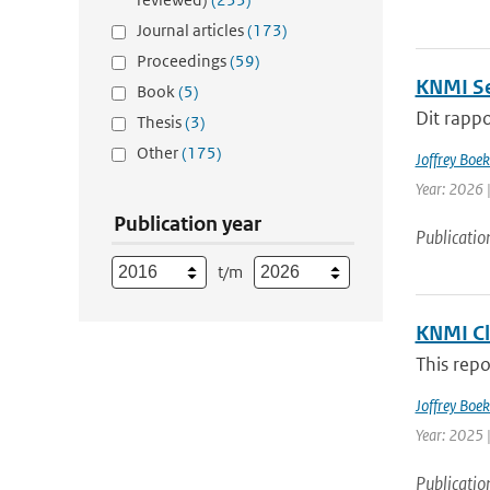
Journal articles
(173)
Proceedings
(59)
KNMI Se
Book
(5)
Dit rappo
Thesis
(3)
Other
(175)
Joffrey Boe
Year: 2026 
Publication year
Publicatio
t/m
KNMI Cl
This repo
Joffrey Boe
Year: 2025 
Publicatio