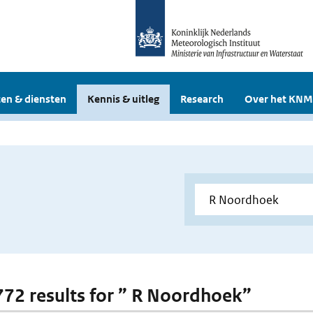
en & diensten
Kennis & uitleg
Research
Over het KNM
 772 results for ” R Noordhoek”