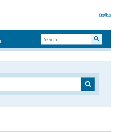
English
I