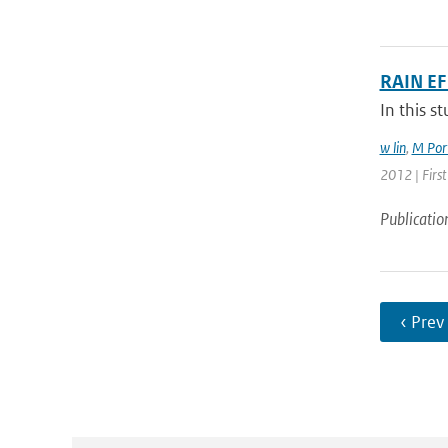
RAIN E
In this s
w lin
,
M Port
2012 | First
Publicatio
‹ Prev