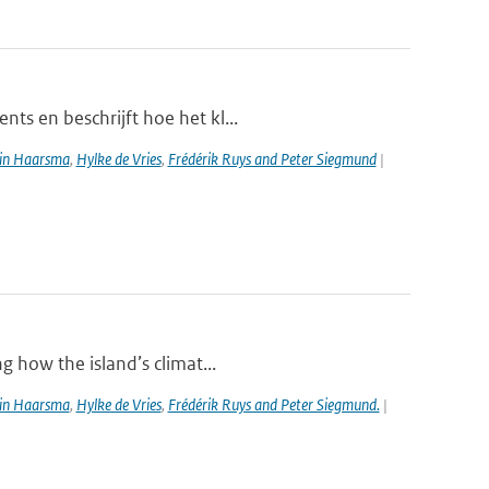
ts en beschrijft hoe het kl...
in Haarsma
,
Hylke de Vries
,
Frédérik Ruys and Peter Siegmund
|
g how the island’s climat...
in Haarsma
,
Hylke de Vries
,
Frédérik Ruys and Peter Siegmund.
|