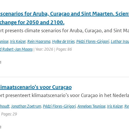
scenarios for Aruba, Curaçao and Sint Maarten. Scien
 change for 2050 and 2100.
rt presents climate scenarios for Aruba, Curaçao, and Sint M
nisse
,
Iris Keizer
,
Rein Haarsma
,
Hylke de Vries
,
Pédzi Flores-Girigori
,
Lothar Ira
d Robert-Jan Moons
| Year: 2026 | Pages: 86
n
imaatscenario's voor Curaçao
rt presenteert klimaatscenario’s voor Curaçao in het Nederlan
khoudt
,
Jonathan Zoetrum
,
Pédzi Flores-Girigori
,
Anneloes Teunisse
,
Iris Keizer
,
Re
| Pages: 29
n