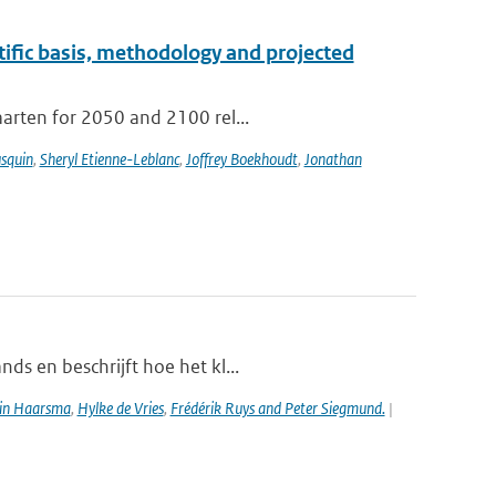
tific basis, methodology and projected
aarten for 2050 and 2100 rel...
usquin
,
Sheryl Etienne-Leblanc
,
Joffrey Boekhoudt
,
Jonathan
ds en beschrijft hoe het kl...
in Haarsma
,
Hylke de Vries
,
Frédérik Ruys and Peter Siegmund.
|