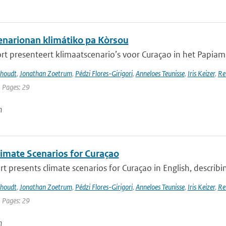
narionan klimátiko pa Kòrsou
rt presenteert klimaatscenario’s voor Curaçao in het Papiamen
khoudt
,
Jonathan Zoetrum
,
Pédzi Flores-Girigori
,
Anneloes Teunisse
,
Iris Keizer
,
Re
| Pages: 29
n
imate Scenarios for Curaçao
rt presents climate scenarios for Curaçao in English, describin
khoudt
,
Jonathan Zoetrum
,
Pédzi Flores-Girigori
,
Anneloes Teunisse
,
Iris Keizer
,
Re
| Pages: 29
n