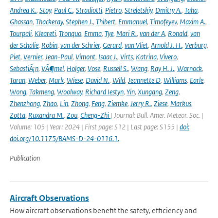
Andrea K.
,
Stoy
,
Paul C.
,
Stradiotti
,
Pietro
,
Streletskiy
,
Dmitry A.
,
Taha
,
Ghassan
,
Thackeray
,
Stephen J.
,
Thibert
,
Emmanuel
,
Timofeyev
,
Maxim A.
,
Tourpali
,
Kleareti
,
Tronquo
,
Emma
,
Tye
,
Mari R.
,
van der A
,
Ronald
,
van
der Schalie
,
Robin
,
van der Schrier
,
Gerard
,
van Vliet
,
Arnold J. H.
,
Verburg
,
Piet
,
Vernier
,
Jean-Paul
,
Vimont
,
Isaac J.
,
Virts
,
Katrina
,
Vivero
,
SebastiÃ¡n
,
VÃ¶mel
,
Holger
,
Vose
,
Russell S.
,
Wang
,
Ray H. J.
,
Warnock
,
Taran
,
Weber
,
Mark
,
Wiese
,
David N.
,
Wild
,
Jeannette D
,
Williams
,
Earle
,
Wong
,
Takmeng
,
Woolway
,
Richard Iestyn
,
Yin
,
Xungang
,
Zeng
,
Zhenzhong
,
Zhao
,
Lin
,
Zhong
,
Feng
,
Ziemke
,
Jerry R.
,
Ziese
,
Markus
,
Zotta
,
Ruxandra M.
,
Zou
,
Cheng-Zhi
| Journal: Bull. Amer. Meteor. Soc. |
Volume: 105 | Year: 2024 | First page: S12 | Last page: S155 |
doi:
doi.org/10.1175/BAMS-D-24-0116.1.
Publication
Aircraft Observations
How aircraft observations benefit the safety, efficiency and