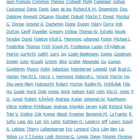
Jean-Francois
,
Crimmins
,
Theresa
,
Crotwell
,
Molly
,
Culpepper
,
Joshua
,
Cusicanqui
,
Diego
,
Davis
,
Sean
,
de Jeu
,
Richard A. M.
,
Degenstein
,
Dou
,
Delaloye
,
Reynald
,
DiGangi
,
Elizabet
,
Dokulil
,
Martin T.
,
Donat
,
Markus
G.
,
Dorigo
,
Wouter A.
,
Duchemin
,
Diane
,
Dugan
,
Hilary
,
Durre
,
Imk
,
Dutton
,
Geoff
,
Duveiller
,
Gregory
,
Estilow
,
Thomas W.
,
Estrella
,
Nicole
,
Fereday
,
David
,
Fioletov
,
Vitali E.
,
Flemming
,
Johannes
,
Foster
,
Michael J.
,
Frederikse
,
Thomas
,
Frith
,
Stacey M.
,
Froidevaux
,
Lucien
,
FÃ¼llekrug
,
Martin
,
Garforth
,
Judith
,
Garg
,
Jay
,
Godin-Beekmann
,
Sophie
,
Goodman
,
Steven
,
Goto
,
Atsushi
,
Grimm
,
Alice
,
Gruber
,
Alexander
,
Gu
,
Guojun
,
Guglielmin
,
Mauro
,
Hahn
,
Sebastian
,
Haimberger
,
Leopold
,
Hall
,
Brad D.
,
Harlan
,
Merritt E.
,
Harris
,
I.
,
Hemming
,
Deborah L.
,
Hirschi
,
Martin
,
Ho
,
Shu-peng (Ben)
,
Holzworth
,
Robert
,
Horton
,
Radley M.
,
HrbÃ¡Äek
,
Filip
,
Hu
,
Guojie
,
Hurst
,
Dale
,
Inness
,
Antje
,
Isaksen
,
Ketil
,
John
,
Viju O.
,
Jones
,
P.
D.
,
Junod
,
Robert
,
KÃ¤Ã¤b
,
Andreas
,
Kaiser
,
Johannes W.
,
Kaufmann
,
Viktor
,
Kellerer-Pirklbauer
,
Andreas
,
Khaykin
,
Sergey
,
Kidd
,
Richard
,
King
,
Tyler V.
,
Kipling
,
Zak
,
Koppa
,
Akash
,
Kraemer
,
Benjamin M.
,
La Fuente
,
R.
Sofia
,
Laas
,
Alo
,
Lan
,
Xin
,
Lantz
,
Kathleen O.
,
Lapierre
,
Jeff
,
Lavers
,
David
A.
,
Leblanc
,
Thierry
,
Leibensperger
,
Eric
,
Lennard
,
Chris
,
Liley
,
Ben
,
Liu
,
Yakun
,
Lo
,
Y. T. Eunice
,
Loeb
,
Norman G.
,
Loyola
,
Diego
,
Magnin
,
Florence
,