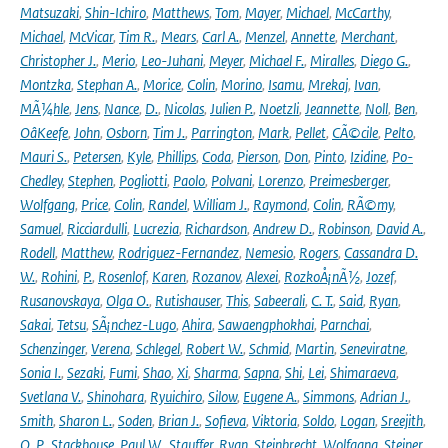
Matsuzaki
,
Shin-Ichiro
,
Matthews
,
Tom
,
Mayer
,
Michael
,
McCarthy
,
Michael
,
McVicar
,
Tim R.
,
Mears
,
Carl A.
,
Menzel
,
Annette
,
Merchant
,
Christopher J.
,
Merio
,
Leo-Juhani
,
Meyer
,
Michael F.
,
Miralles
,
Diego G.
,
Montzka
,
Stephan A.
,
Morice
,
Colin
,
Morino
,
Isamu
,
Mrekaj
,
Ivan
,
MÃ¼hle
,
Jens
,
Nance
,
D.
,
Nicolas
,
Julien P.
,
Noetzli
,
Jeannette
,
Noll
,
Ben
,
OâKeefe
,
John
,
Osborn
,
Tim J.
,
Parrington
,
Mark
,
Pellet
,
CÃ©cile
,
Pelto
,
Mauri S.
,
Petersen
,
Kyle
,
Phillips
,
Coda
,
Pierson
,
Don
,
Pinto
,
Izidine
,
Po-
Chedley
,
Stephen
,
Pogliotti
,
Paolo
,
Polvani
,
Lorenzo
,
Preimesberger
,
Wolfgang
,
Price
,
Colin
,
Randel
,
William J.
,
Raymond
,
Colin
,
RÃ©my
,
Samuel
,
Ricciardulli
,
Lucrezia
,
Richardson
,
Andrew D.
,
Robinson
,
David A.
,
Rodell
,
Matthew
,
Rodriguez-Fernandez
,
Nemesio
,
Rogers
,
Cassandra D.
W.
,
Rohini
,
P.
,
Rosenlof
,
Karen
,
Rozanov
,
Alexei
,
RozkoÅ¡nÃ½
,
Jozef
,
Rusanovskaya
,
Olga O.
,
Rutishauser
,
This
,
Sabeerali
,
C. T.
,
Said
,
Ryan
,
Sakai
,
Tetsu
,
SÃ¡nchez-Lugo
,
Ahira
,
Sawaengphokhai
,
Parnchai
,
Schenzinger
,
Verena
,
Schlegel
,
Robert W.
,
Schmid
,
Martin
,
Seneviratne
,
Sonia I.
,
Sezaki
,
Fumi
,
Shao
,
Xi
,
Sharma
,
Sapna
,
Shi
,
Lei
,
Shimaraeva
,
Svetlana V.
,
Shinohara
,
Ryuichiro
,
Silow
,
Eugene A.
,
Simmons
,
Adrian J.
,
Smith
,
Sharon L.
,
Soden
,
Brian J.
,
Sofieva
,
Viktoria
,
Soldo
,
Logan
,
Sreejith
,
O. P.
,
Stackhouse
,
Paul W.
,
Stauffer
,
Ryan
,
Steinbrecht
,
Wolfgang
,
Steiner
,