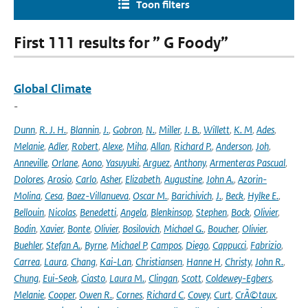
Toon filters
First 111 results for ” G Foody”
Global Climate
-
Dunn
,
R. J. H.
,
Blannin
,
J.
,
Gobron
,
N.
,
Miller
,
J. B.
,
Willett
,
K. M
,
Ades
,
Melanie
,
Adler
,
Robert
,
Alexe
,
Miha
,
Allan
,
Richard P.
,
Anderson
,
Joh
,
Anneville
,
Orlane
,
Aono
,
Yasuyuki
,
Arguez
,
Anthony
,
Armenteras Pascual
,
Dolores
,
Arosio
,
Carlo
,
Asher
,
Elizabeth
,
Augustine
,
John A.
,
Azorin-
Molina
,
Cesa
,
Baez-Villanueva
,
Oscar M.
,
Barichivich
,
J.
,
Beck
,
Hylke E.
,
Bellouin
,
Nicolas
,
Benedetti
,
Angela
,
Blenkinsop
,
Stephen
,
Bock
,
Olivier
,
Bodin
,
Xavier
,
Bonte
,
Olivier
,
Bosilovich
,
Michael G.
,
Boucher
,
Olivier
,
Buehler
,
Stefan A.
,
Byrne
,
Michael P
,
Campos
,
Diego
,
Cappucci
,
Fabrizio
,
Carrea
,
Laura
,
Chang
,
Kai-Lan
,
Christiansen
,
Hanne H
,
Christy
,
John R.
,
Chung
,
Eui-Seok
,
Ciasto
,
Laura M.
,
Clingan
,
Scott
,
Coldewey-Egbers
,
Melanie
,
Cooper
,
Owen R.
,
Cornes
,
Richard C
,
Covey
,
Curt
,
CrÃ©taux
,