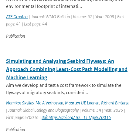
environmental footprint of internati...
ATF Grooters
| Journal: WMO Bulletin | Volume: 57 | Year: 2008 | First
page: 41 | Last page: 44
Publication
Simulating and Analysing Seabird Flyways: An
Approach Combining Least-Cost Path Modelling and
Machine Learning
Aim We develop and test a cost framework to simulate the
flyways of migratory seabirds, consideri...
Nomikos Skyllas
,
Mo A Verhoeven
,
Maarten JJE Loonen
,
Richard Bintanja
| Journal: Global Ecology and Biogeography | Volume: 34 | Year: 2025 |
First page: e70016 |
doi: https://doi.org/10.1111/geb.70016
Publication