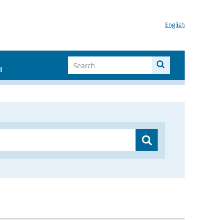
English
I