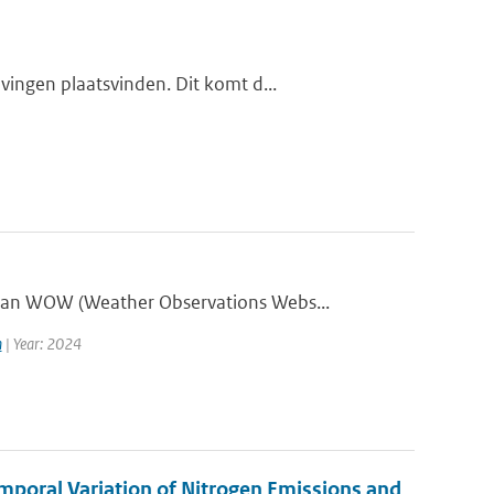
ingen plaatsvinden. Dit komt d...
aan WOW (Weather Observations Webs...
m
| Year: 2024
emporal Variation of Nitrogen Emissions and