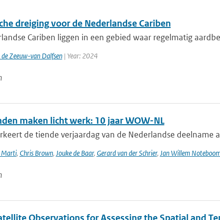
che dreiging voor de Nederlandse Cariben
landse Cariben liggen in een gebied waar regelmatig aardbev
. de Zeeuw-van Dalfsen
| Year: 2024
n
nden maken licht werk: 10 jaar WOW-NL
keert de tiende verjaardag van de Nederlandse deelname 
 Marti
,
Chris Brown
,
Jouke de Baar
,
Gerard van der Schrier
,
Jan Willem Noteboo
n
tellite Observations for Assessing the Spatial and T