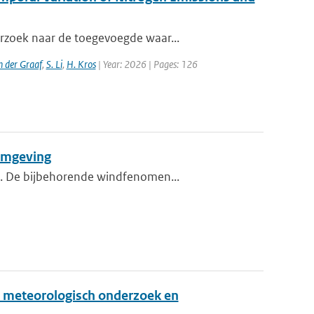
erzoek naar de toegevoegde waar...
n der Graaf
,
S. Li
,
H. Kros
| Year: 2026 | Pages: 126
 omgeving
nd. De bijbehorende windfenomen...
., meteorologisch onderzoek en