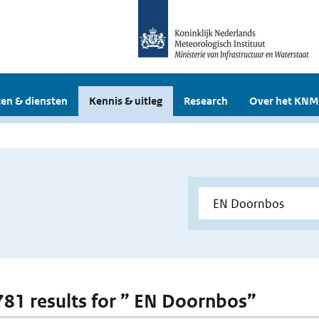
en & diensten
Kennis & uitleg
Research
Over het KNM
 781 results for ” EN Doornbos”