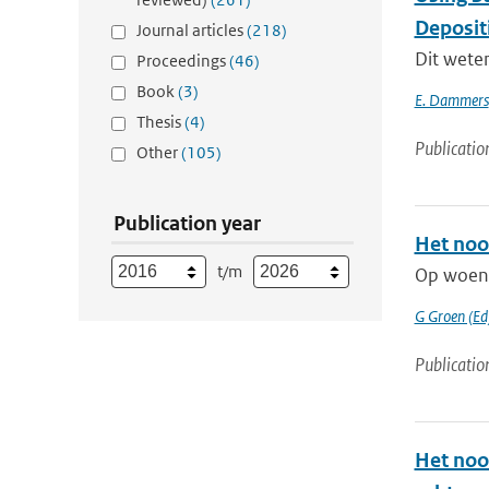
Deposit
Journal articles
(218)
Dit wete
Proceedings
(46)
Book
(3)
E. Dammers
Thesis
(4)
Publicatio
Other
(105)
Publication year
Het noo
t/m
Op woens
G Groen (Ed
Publicatio
Het noo