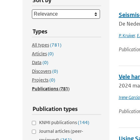
Sort by
Seismis
De Neder
Types
P. Kruiver
,
E
All types
(781)
Publicatio
Articles
(0)
Data
(0)
Discovers
(0)
Vele ha
Projects
(0)
2024 mar
Publications
(781)
Irene Garcia
Publication types
Publicatio
KNMI publications
(144)
Journal articles (peer-
Using Sa
reviewed)
(261)