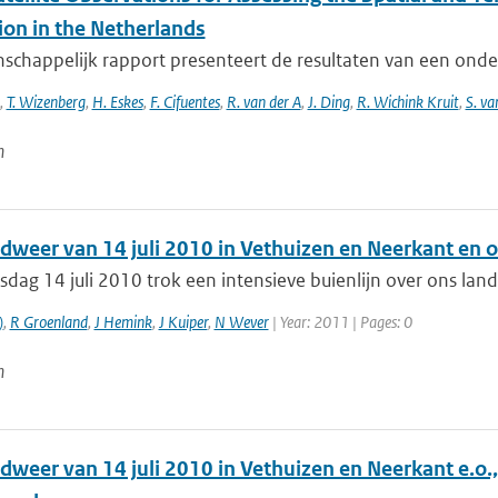
ion in the Netherlands
nschappelijk rapport presenteert de resultaten van een ond
,
T. Wizenberg
,
H. Eskes
,
F. Cifuentes
,
R. van der A
,
J. Ding
,
R. Wichink Kruit
,
S. va
n
dweer van 14 juli 2010 in Vethuizen en Neerkant en
dag 14 juli 2010 trok een intensieve buienlijn over ons la
)
,
R Groenland
,
J Hemink
,
J Kuiper
,
N Wever
| Year: 2011 | Pages: 0
n
dweer van 14 juli 2010 in Vethuizen en Neerkant e.o