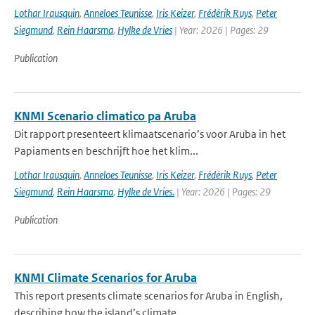
Lothar Irausquin
,
Anneloes Teunisse
,
Iris Keizer
,
Frédérik Ruys
,
Peter
Siegmund
,
Rein Haarsma
,
Hylke de Vries
| Year: 2026 | Pages: 29
Publication
KNMI Scenario climatico pa Aruba
Dit rapport presenteert klimaatscenario’s voor Aruba in het
Papiaments en beschrijft hoe het klim...
Lothar Irausquin
,
Anneloes Teunisse
,
Iris Keizer
,
Frédérik Ruys
,
Peter
Siegmund
,
Rein Haarsma
,
Hylke de Vries.
| Year: 2026 | Pages: 29
Publication
KNMI Climate Scenarios for Aruba
This report presents climate scenarios for Aruba in English,
describing how the island’s climate ...