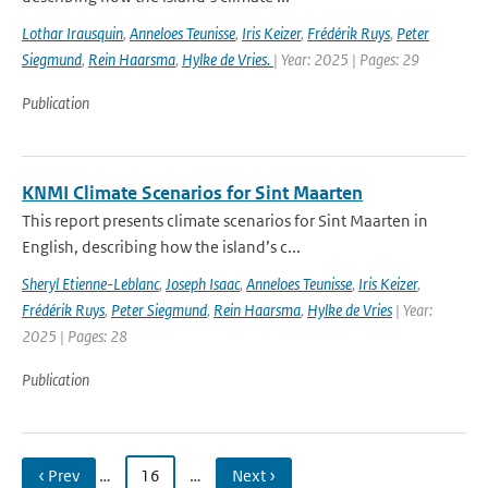
Lothar Irausquin
,
Anneloes Teunisse
,
Iris Keizer
,
Frédérik Ruys
,
Peter
Siegmund
,
Rein Haarsma
,
Hylke de Vries.
| Year: 2025 | Pages: 29
Publication
KNMI Climate Scenarios for Sint Maarten
This report presents climate scenarios for Sint Maarten in
English, describing how the island’s c...
Sheryl Etienne-Leblanc
,
Joseph Isaac
,
Anneloes Teunisse
,
Iris Keizer
,
Frédérik Ruys
,
Peter Siegmund
,
Rein Haarsma
,
Hylke de Vries
| Year:
2025 | Pages: 28
Publication
‹ Prev
…
16
…
Next ›