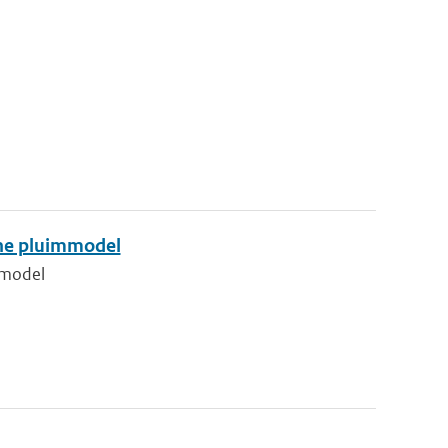
he pluimmodel
mmodel