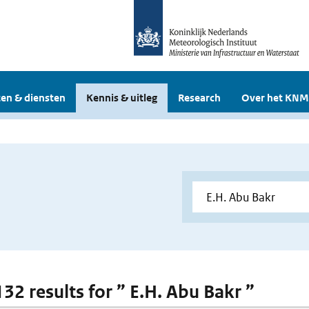
en & diensten
Kennis & uitleg
Research
Over het KNM
132 results for ” E.H. Abu Bakr ”