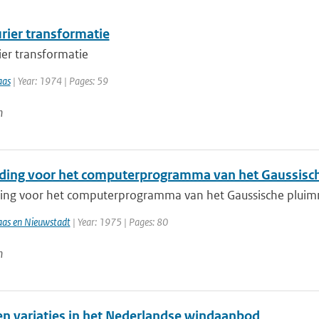
rier transformatie
ier transformatie
aas
| Year: 1974 | Pages: 59
n
ding voor het computerprogramma van het Gaussisc
ing voor het computerprogramma van het Gaussische plui
aas en Nieuwstadt
| Year: 1975 | Pages: 80
n
en variaties in het Nederlandse windaanbod