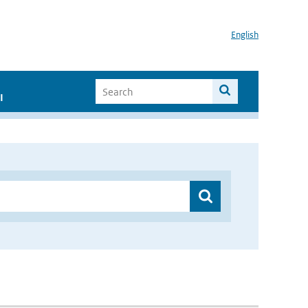
English
I