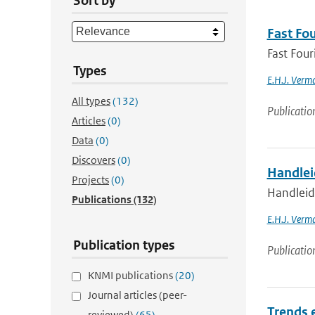
Sort by
Fast Fou
Fast Four
Types
E.H.J. Verm
All types
(132)
Publicatio
Articles
(0)
Data
(0)
Discovers
(0)
Handlei
Projects
(0)
Handleid
Publications
(132)
E.H.J. Verm
Publication types
Publicatio
KNMI publications
(20)
Journal articles (peer-
Trends 
reviewed)
(65)