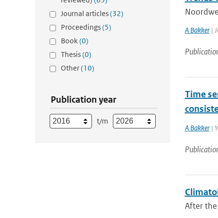
Noordwes
Journal articles
(32)
Proceedings
(5)
A Bakker
| J
Book
(0)
Publicatio
Thesis
(0)
Other
(10)
Time ser
Publication year
consist
t/m
A Bakker
| Y
Publicatio
Climatol
After the