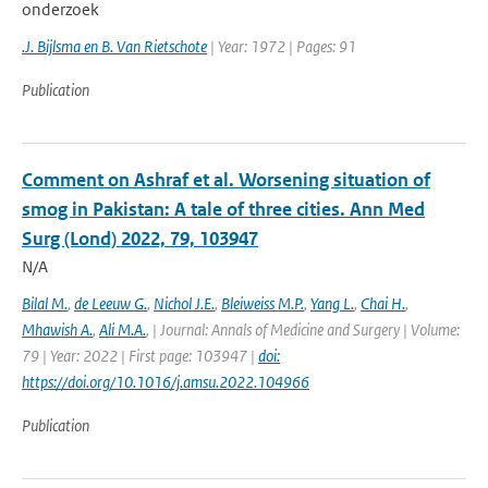
onderzoek
.J. Bijlsma en B. Van Rietschote
| Year: 1972 | Pages: 91
Publication
Comment on Ashraf et al. Worsening situation of
smog in Pakistan: A tale of three cities. Ann Med
Surg (Lond) 2022, 79, 103947
N/A
Bilal M.
,
de Leeuw G.
,
Nichol J.E.
,
Bleiweiss M.P.
,
Yang L.
,
Chai H.
,
Mhawish A.
,
Ali M.A.
,
| Journal: Annals of Medicine and Surgery | Volume:
79 | Year: 2022 | First page: 103947 |
doi:
https://doi.org/10.1016/j.amsu.2022.104966
Publication