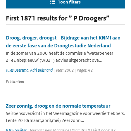
Toon filters
First 1871 results for ” P Droogers”
Droog, droger, droogst - Bijdrage van het KNMI aan
de eerste fase van de Droogtestudie Nederland
In de zomer van 2000 heeft de commissie ‘Waterbeheer
21e&nbsp;eeuw’ (WB21) advies uitgebracht ove...
Jules Beersma
,
Adri Buishand
| Year: 2002 | Pages: 42
Publication
Zeer zonnig, droog en de normale temperatuur
Seizoensoverzicht in het Weermagazine voor weerliefhebbers.
Lente 2010(maart,april,mei) Zeer zonn...
RJCF Sluijter
| Journal: Weer Magazine | Year: 2010 | First page: 42 |