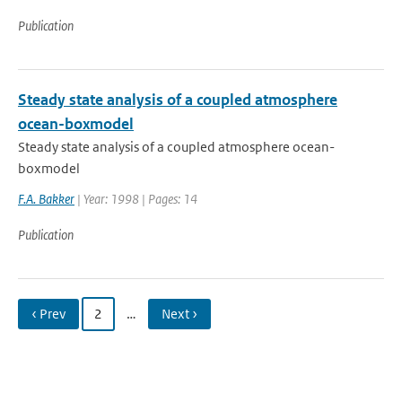
Publication
Steady state analysis of a coupled atmosphere
ocean-boxmodel
Steady state analysis of a coupled atmosphere ocean-
boxmodel
F.A. Bakker
| Year: 1998 | Pages: 14
Publication
‹ Prev
2
…
Next ›