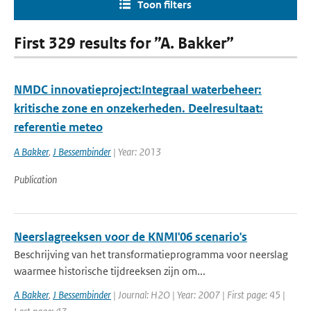
Toon filters
First 329 results for ”A. Bakker”
NMDC innovatieproject:Integraal waterbeheer:
kritische zone en onzekerheden. Deelresultaat:
referentie meteo
A Bakker
,
J Bessembinder
| Year: 2013
Publication
Neerslagreeksen voor de KNMI'06 scenario's
Beschrijving van het transformatieprogramma voor neerslag
waarmee historische tijdreeksen zijn om...
A Bakker
,
J Bessembinder
| Journal: H2O | Year: 2007 | First page: 45 |