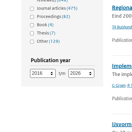
Regional
Journal articles
(475)
Eind 200
Proceedings
(82)
Book
(4)
TA Buishand
Thesis
(7)
Publicatio
Other
(129)
Publication year
Impleme
t/m
The imple
G Groen
,
R S
Publicatio
IJsvorm