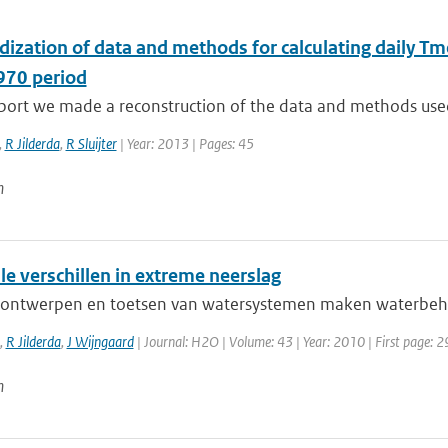
ization of data and methods for calculating daily Tm
70 period
eport we made a reconstruction of the data and methods used
,
R Jilderda
,
R Sluijter
| Year: 2013 | Pages: 45
n
e verschillen in extreme neerslag
 ontwerpen en toetsen van watersystemen maken waterbeheer
,
R Jilderda
,
J Wijngaard
| Journal: H2O | Volume: 43 | Year: 2010 | First page: 2
n