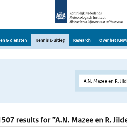
en & diensten
Kennis & uitleg
Research
Over het KNM
 1507 results for ”A.N. Mazee en R. Jil