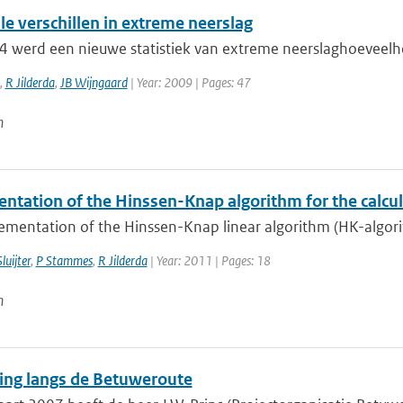
e verschillen in extreme neerslag
4 werd een nieuwe statistiek van extreme neerslaghoeveelhed
,
R Jilderda
,
JB Wijngaard
| Year: 2009 | Pages: 47
n
ntation of the Hinssen-Knap algorithm for the calcul
mentation of the Hinssen-Knap linear algorithm (HK-algorith
luijter
,
P Stammes
,
R Jilderda
| Year: 2011 | Pages: 18
n
ing langs de Betuweroute