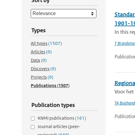
Sort by
Standard
1901-19
Types
In this r
All types
(1507)
T Brandsma
Articles
(0)
Publicatio
Data
(0)
Discovers
(0)
Projects
(0)
Regional
Publications
(1507)
Voor het
TA Buishand
Publication types
Publicatio
KNMI publications
(161)
Journal articles (peer-
reviewed)
(649)