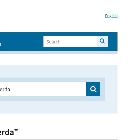
English
I
derda”