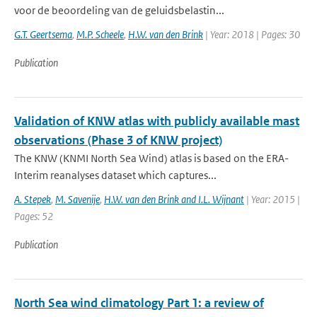
voor de beoordeling van de geluidsbelastin...
G.T. Geertsema
,
M.P. Scheele
,
H.W. van den Brink
| Year: 2018 | Pages: 30
Publication
Validation of KNW atlas with publicly available mast
observations (Phase 3 of KNW project)
The KNW (KNMI North Sea Wind) atlas is based on the ERA-
Interim reanalyses dataset which captures...
A. Stepek
,
M. Savenije
,
H.W. van den Brink and I.L. Wijnant
| Year: 2015 |
Pages: 52
Publication
North Sea wind climatology Part 1: a review of