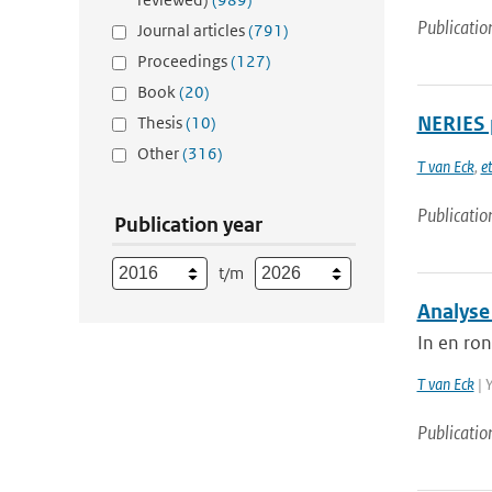
Publicatio
Journal articles
(791)
Proceedings
(127)
Book
(20)
NERIES 
Thesis
(10)
Other
(316)
T van Eck
,
et
Publicatio
Publication year
t/m
Analyse 
In en ron
T van Eck
| 
Publicatio