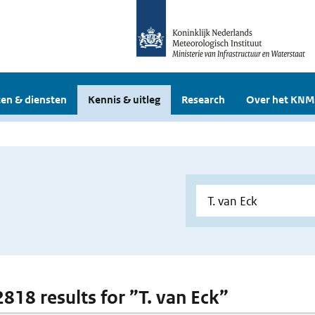
en & diensten
Kennis & uitleg
Research
Over het KNM
2818 results for ”T. van Eck”