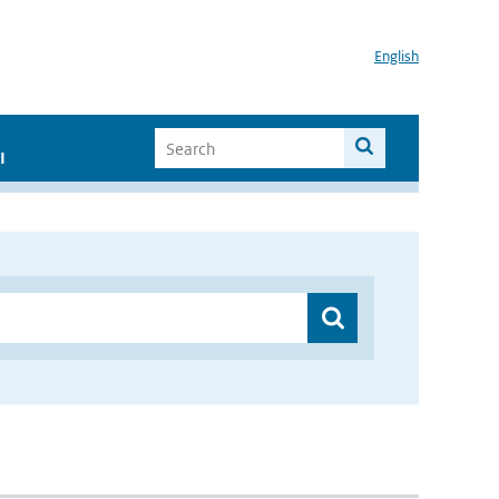
English
I