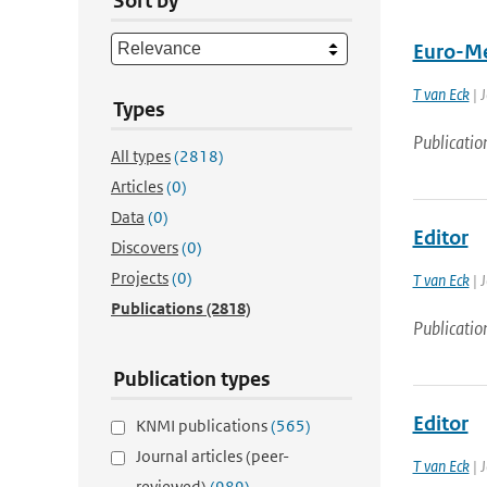
Sort by
Euro-Me
T van Eck
| 
Types
Publicatio
All types
(2818)
Articles
(0)
Data
(0)
Editor
Discovers
(0)
Projects
(0)
T van Eck
| J
Publications
(2818)
Publicatio
Publication types
Editor
KNMI publications
(565)
Journal articles (peer-
T van Eck
| J
reviewed)
(989)