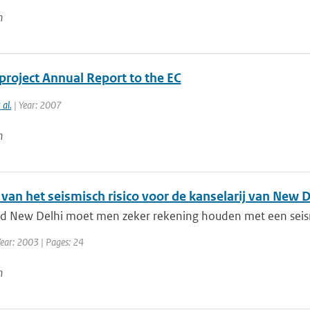
n
project Annual Report to the EC
 al.
| Year: 2007
n
van het seismisch risico voor de kanselarij van New D
d New Delhi moet men zeker rekening houden met een seismisch
Year: 2003 | Pages: 24
n