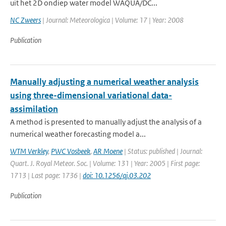
uit het 2D ondiep water model WAQUA/DC...
NC Zweers
| Journal: Meteorologica | Volume: 17 | Year: 2008
Publication
Manually adjusting a numerical weather analysis
using three-dimensional variational data-
assimilation
A method is presented to manually adjust the analysis of a
numerical weather forecasting model a...
WTM Verkley
,
PWC Vosbeek
,
AR Moene
| Status: published | Journal:
Quart. J. Royal Meteor. Soc. | Volume: 131 | Year: 2005 | First page:
1713 | Last page: 1736 |
doi: 10.1256/qj.03.202
Publication