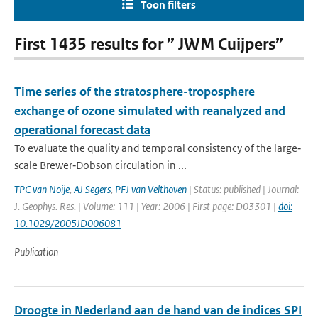
Toon filters
First 1435 results for ” JWM Cuijpers”
Time series of the stratosphere-troposphere
exchange of ozone simulated with reanalyzed and
operational forecast data
To evaluate the quality and temporal consistency of the large‐
scale Brewer‐Dobson circulation in ...
TPC van Noije
,
AJ Segers
,
PFJ van Velthoven
| Status: published | Journal:
J. Geophys. Res. | Volume: 111 | Year: 2006 | First page: D03301 |
doi:
10.1029/2005JD006081
Publication
Droogte in Nederland aan de hand van de indices SPI