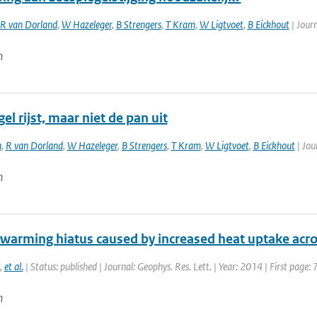
R van Dorland
,
W Hazeleger
,
B Strengers
,
T Kram
,
W Ligtvoet
,
B Eickhout
| Jour
n
el rijst, maar niet de pan uit
n
,
R van Dorland
,
W Hazeleger
,
B Strengers
,
T Kram
,
W Ligtvoet
,
B Eickhout
| Jou
n
 warming hiatus caused by increased heat uptake acro
,
et al.
| Status: published | Journal: Geophys. Res. Lett. | Year: 2014 | First page
n