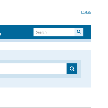
English
I