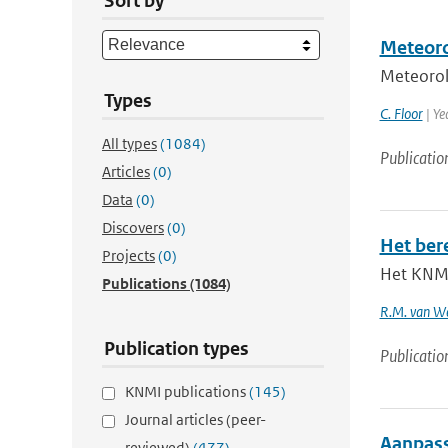
Sort by
Meteoro
Meteorol
Types
C. Floor
| Ye
All types
(1084)
Publicatio
Articles
(0)
Data
(0)
Discovers
(0)
Het ber
Projects
(0)
Het KNMI
Publications
(1084)
R.M. van W
Publication types
Publicatio
KNMI publications
(145)
Journal articles (peer-
Aanpass
reviewed)
(477)