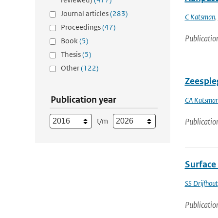
Journal articles
(283)
C Katsman
,
Proceedings
(47)
Publicatio
Book
(5)
Thesis
(5)
Other
(122)
Zeespieg
Publication year
CA Katsma
t/m
Publicatio
Surface
SS Drijfhout
Publicatio