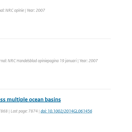
nal: NRC opinie | Year: 2007
rnal: NRC Handelsblad opiniepagina 19 januari | Year: 2007
ss multiple ocean basins
: 7868 | Last page: 7874 |
doi: 10.1002/2014GL061456