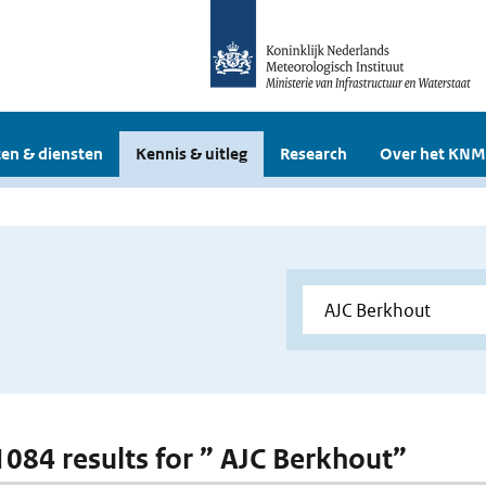
en & diensten
Kennis & uitleg
Research
Over het KNM
 1084 results for ” AJC Berkhout”