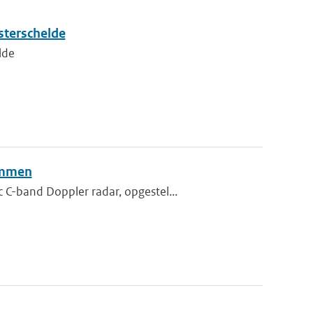
sterschelde
lde
sommen
C-band Doppler radar, opgestel...