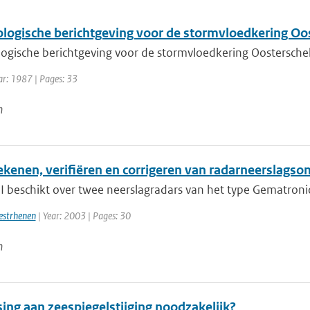
logische berichtgeving voor de stormvloedkering Oo
ogische berichtgeving voor de stormvloedkering Oostersche
ar: 1987 | Pages: 33
n
ekenen, verifiëren en corrigeren van radarneerslag
 beschikt over twee neerslagradars van het type Gematronic 
estrhenen
| Year: 2003 | Pages: 30
n
ing aan zeespiegelstijging noodzakelijk?