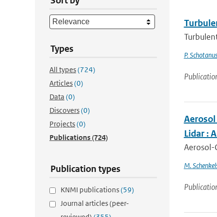
Sort by
Turbule
Turbulen
Types
P. Schotanu
All types
(724)
Publicatio
Articles
(0)
Data
(0)
Discovers
(0)
Aerosol
Projects
(0)
Lidar : 
Publications
(724)
Aerosol-C
M. Schenkel
Publication types
Publicatio
KNMI publications
(59)
Journal articles (peer-
reviewed)
(355)