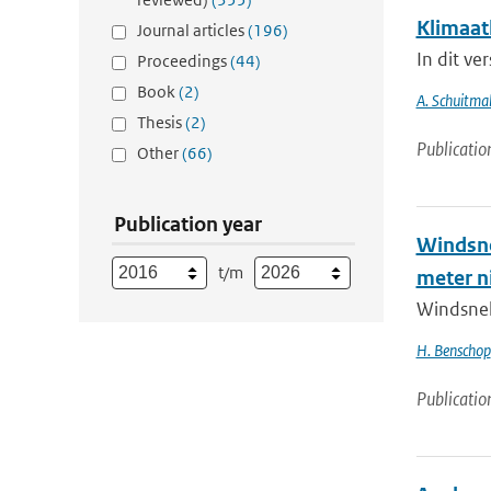
Klimaat
Journal articles
(196)
In dit ve
Proceedings
(44)
Book
(2)
A. Schuitma
Thesis
(2)
Publicatio
Other
(66)
Publication year
Windsne
t/m
meter n
Windsnel
H. Benschop
Publicatio