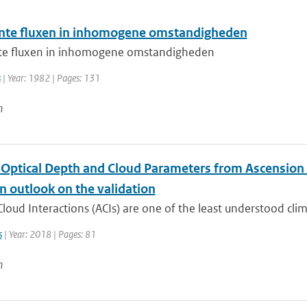
nte fluxen in inhomogene omstandigheden
te fluxen in inhomogene omstandigheden
s
| Year: 1982 | Pages: 131
n
 Optical Depth and Cloud Parameters from Ascension I
An outlook on the validation
loud Interactions (ACIs) are one of the least understood cl
s
| Year: 2018 | Pages: 81
n