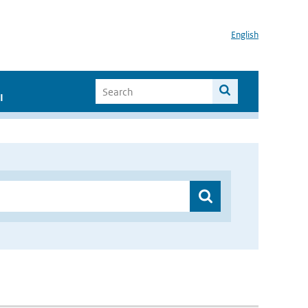
English
I