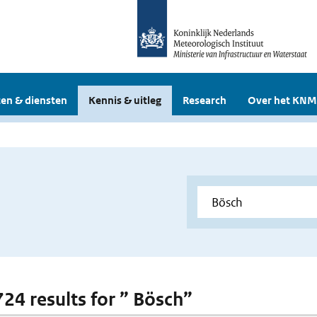
en & diensten
Kennis & uitleg
Research
Over het KNM
724 results for ” Bösch”