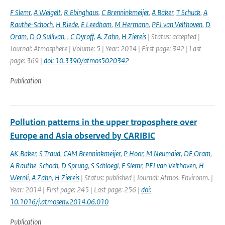
F Slemr
,
A Weigelt
,
R Ebinghaus
,
C Brenninkmeijer
,
A Baker
,
T Schuck
,
A
Rauthe-Schoch
,
H Riede
,
E Leedham
,
M Hermann
,
PFJ van Velthoven
,
D
Oram
,
D O Sullivan
,
,
C Dyroff
,
A. Zahn
,
H Ziereis
| Status: accepted |
Journal: Atmosphere | Volume: 5 | Year: 2014 | First page: 342 | Last
page: 369 |
doi: 10.3390/atmos5020342
Publication
Pollution patterns in the upper troposphere over
Europe and Asia observed by CARIBIC
AK Baker
,
S Traud
,
CAM Brenninkmeijer
,
P Hoor
,
M Neumaier
,
DE Oram
,
A Rauthe-Schoch
,
D Sprung
,
S Schloegl
,
F Slemr
,
PFJ van Velthoven
,
H
Wernli
,
A Zahn
,
H Ziereis
| Status: published | Journal: Atmos. Environm. |
Year: 2014 | First page: 245 | Last page: 256 |
doi:
10.1016/j.atmosenv.2014.06.010
Publication