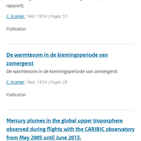
rapport)
C. Kramer
| Year: 1954 | Pages: 55
Publication
De warmtesom in de kiemingsperiode van
zomergerst
De warmtesom in de kiemingsperiode van zomergerst
C. Kramer
| Year: 1954 | Pages: 28
Publication
Mercury plumes in the global upper troposphere
observed during flights with the CARIBIC observatory
from May 2005 until June 2013.