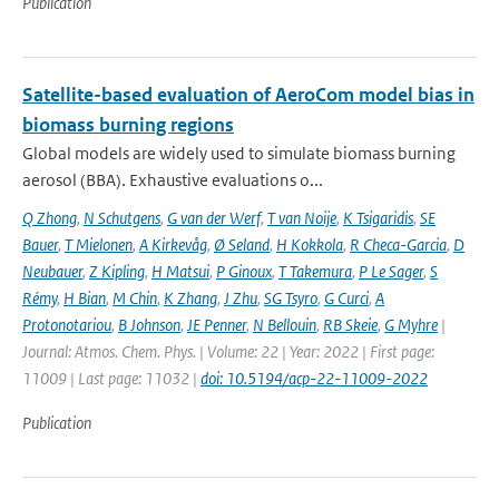
Publication
Satellite-based evaluation of AeroCom model bias in
biomass burning regions
Global models are widely used to simulate biomass burning
aerosol (BBA). Exhaustive evaluations o...
Q Zhong
,
N Schutgens
,
G van der Werf
,
T van Noije
,
K Tsigaridis
,
SE
Bauer
,
T Mielonen
,
A Kirkevåg
,
Ø Seland
,
H Kokkola
,
R Checa-Garcia
,
D
Neubauer
,
Z Kipling
,
H Matsui
,
P Ginoux
,
T Takemura
,
P Le Sager
,
S
Rémy
,
H Bian
,
M Chin
,
K Zhang
,
J Zhu
,
SG Tsyro
,
G Curci
,
A
Protonotariou
,
B Johnson
,
JE Penner
,
N Bellouin
,
RB Skeie
,
G Myhre
|
Journal: Atmos. Chem. Phys. | Volume: 22 | Year: 2022 | First page:
11009 | Last page: 11032 |
doi: 10.5194/acp-22-11009-2022
Publication