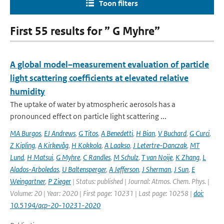
Toon filters
First 55 results for ” G Myhre”
A global model–measurement evaluation of particle
light scattering coefficients at elevated relative
humidity
The uptake of water by atmospheric aerosols has a
pronounced effect on particle light scattering ...
MA Burgos
,
EJ Andrews
,
G Titos
,
A Benedetti
,
H Bian
,
V Buchard
,
G Curci
,
Z Kipling
,
A Kirkevåg
,
H Kokkola
,
A Laakso
,
J Letertre-Danczak
,
MT
Lund
,
H Matsui
,
G Myhre
,
C Randles
,
M Schulz
,
T van Noije
,
K Zhang
,
L
Alados-Arboledas
,
U Baltensperger
,
A Jefferson
,
J Sherman
,
J Sun
,
E
Weingartner
,
P Zieger
| Status: published | Journal: Atmos. Chem. Phys. |
Volume: 20 | Year: 2020 | First page: 10231 | Last page: 10258 |
doi:
10.5194/acp-20-10231-2020