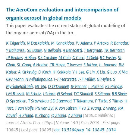
The AeroCom evaluation and intercomparison of
organic aerosol in global models
This paper evaluates the current status of global modeling of
the organic aerosol (OA) in the tro...
K Tsigaridis
,
N Daskalakis
,
M Kanakidou
,
PJ Adams
,
P Artaxo
,
R Bahadur
,
Y Balkanski
,
SE Bauer
,
N Bellouin
,
A Benedetti
,
T Bergman
,
TK Berntsen
,
JP Beukes
,
H Bian
,
KS Carslaw
,
M Chin
,
G Curci
,
T Diehl
,
RC Easter
,
SJ
Ghan
,
SL Gong
,
A Hodzic
,
CR Hoyle
,
T Iversen
,
S Jathar
,
JL Jimenez
,
JW
,
Kaiser
,
A Kirkevåg
,
D Koch
,
H Kokkola
,
YH Lee
,
G Lin
,
X Liu
,
G Luo
,
X Ma
,
GW Mann
,
N Mihalopoulos
,
J-J Morcrette
,
J-F Müller
,
G Myhre
,
S
Myriokefalitakis
,
NL Ng
,
D O'Donnell
,
JE Penner
,
L Pozzoli
,
KJ Pringle
,
LM Russell
,
M Schulz
,
J Sciare
,
Ø Seland
,
DT Shindell
,
S Sillman
,
RB Skeie
,
D Spracklen
,
T Stavrakou
,
SD Steenrod
,
T Takemura
,
P Tiitta
,
S Tilmes
,
H
Tost
,
T van Noije
,
PG van Zyl
,
K von Salzen
,
F Yu
,
Z Wang
,
Z Wang
,
RA
Zaveri
,
H Zhang
,
K Zhang
,
Q Zhang
,
Z Zhang
| Status: published |
Journal: Atmos. Chem. Phys. | Volume: 140 | Year: 2014 | First page:
10845 | Last page: 10895 |
doi: 10.5194/acp-14-10845-2014