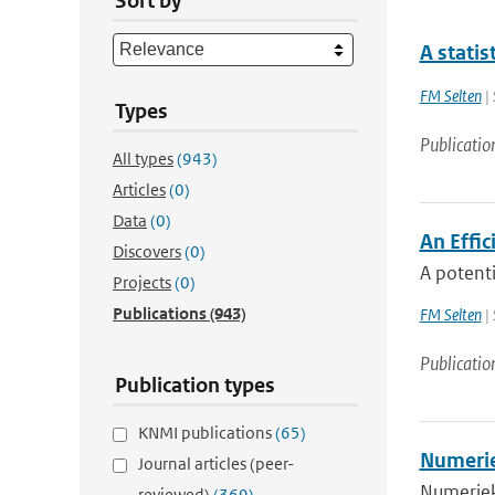
Sort by
A statis
FM Selten
| 
Types
Publicatio
All types
(943)
Articles
(0)
Data
(0)
An Effic
Discovers
(0)
A potenti
Projects
(0)
Publications
(943)
FM Selten
| 
Publicatio
Publication types
KNMI publications
(65)
Numerie
Journal articles (peer-
Numerieke
reviewed)
(369)