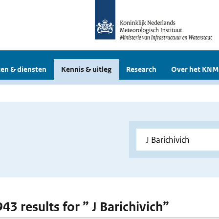
en & diensten
Kennis & uitleg
Research
Over het KNM
943 results for ” J Barichivich”