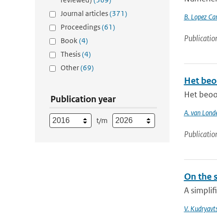
Journal articles
(371)
B. Lopez Ca
Proceedings
(61)
Publicatio
Book
(4)
Thesis
(4)
Other
(69)
Het beo
Het beoo
Publication year
A. van Lond
t/m
Publicatio
On the 
A simplif
V. Kudryavt