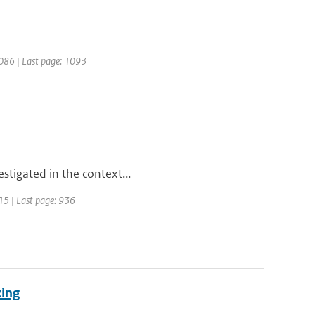
 1086 | Last page: 1093
estigated in the context...
915 | Last page: 936
king