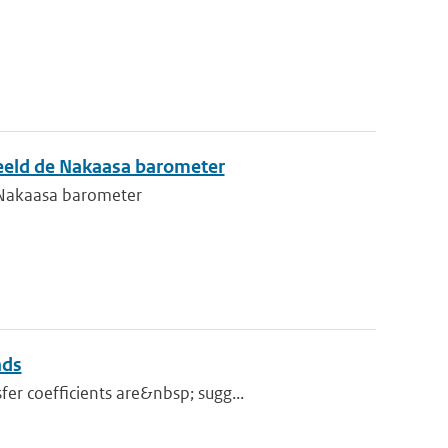
eeld de Nakaasa barometer
 Nakaasa barometer
nds
er coefficients are&nbsp; sugg...