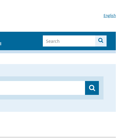
English
I