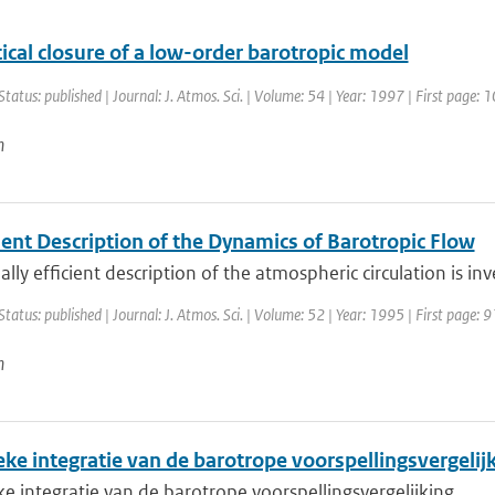
tical closure of a low-order barotropic model
Status: published | Journal: J. Atmos. Sci. | Volume: 54 | Year: 1997 | First page:
n
ient Description of the Dynamics of Barotropic Flow
ally efficient description of the atmospheric circulation is inv
Status: published | Journal: J. Atmos. Sci. | Volume: 52 | Year: 1995 | First page: 
n
ke integratie van de barotrope voorspellingsvergelij
 integratie van de barotrope voorspellingsvergelijking