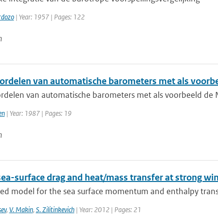
rdozo
| Year: 1957 | Pages: 122
n
ordelen van automatische barometers met als voorb
rdelen van automatische barometers met als voorbeeld de
en
| Year: 1987 | Pages: 19
n
sea-surface drag and heat/mass transfer at strong wi
ied model for the sea surface momentum and enthalpy transf
sev
,
V. Makin
,
S. Zilitinkevich
| Year: 2012 | Pages: 21