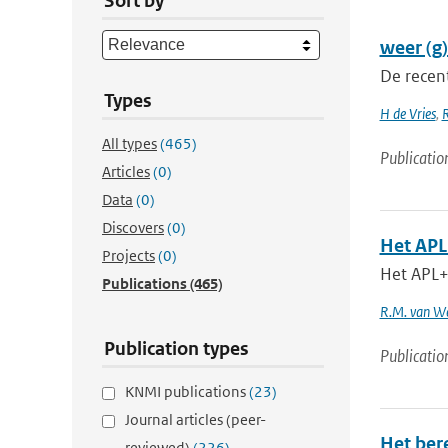
Sort by
weer (g
De recent
Types
H de Vries
,
R
All types
(465)
Publicatio
Articles
(0)
Data
(0)
Discovers
(0)
Het AP
Projects
(0)
Het APL
Publications
(465)
R.M. van W
Publication types
Publicatio
KNMI publications
(23)
Journal articles (peer-
Het ber
reviewed)
(226)