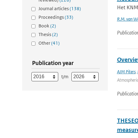
Het KNMI
Journal articles
(138)
Proceedings
(33)
R.M. van W
Book
(2)
Publicatio
Thesis
(2)
Other
(41)
Overvie
Publication year
AJM Piters
,
t/m
Atmospheric 
Publicatio
THESEO-
measure