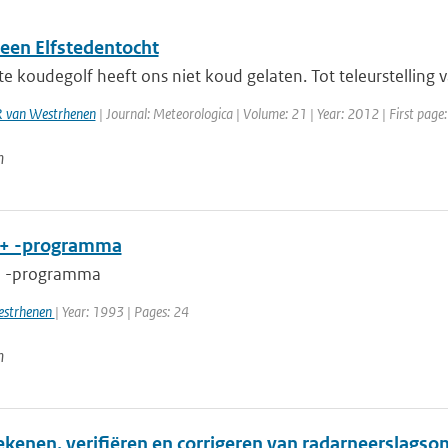
)een Elfstedentocht
e koudegolf heeft ons niet koud gelaten. Tot teleurstelling va
 van Westrhenen
| Journal: Meteorologica | Volume: 21 | Year: 2012 | First page:
n
L+ -programma
+ -programma
estrhenen
| Year: 1993 | Pages: 24
n
ekenen, verifiëren en corrigeren van radarneerslag