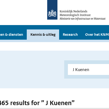
en & diensten
Kennis & uitleg
Research
Over het KNM
465 results for ” J Kuenen”