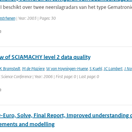
 beschikt over twee neerslagradars van het type Gematronic 
estrhenen
| Year: 2003 | Pages: 30
n
w of SCIAMACHY level 2 data quality
K Bramstedt
,
M de Maziere
,
W von Hoyningen-Huene
,
S Kuehl
,
JC Lambert
,
J No
Science Conference | Year: 2006 | First page: 0 | Last page: 0
n
Euro, Solve, Final Report, Improved understanding of
ments and modelling