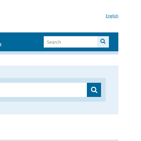
English
I