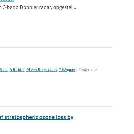
C-band Doppler radar, opgestel...
tholt
,
A Richter
,
M van Roozendael
,
T Wagner
| Conference:
 stratospheric ozone loss by