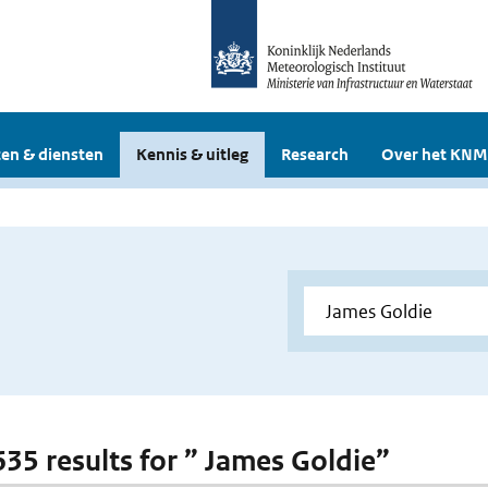
en & diensten
Kennis & uitleg
Research
Over het KNM
 635 results for ” James Goldie”