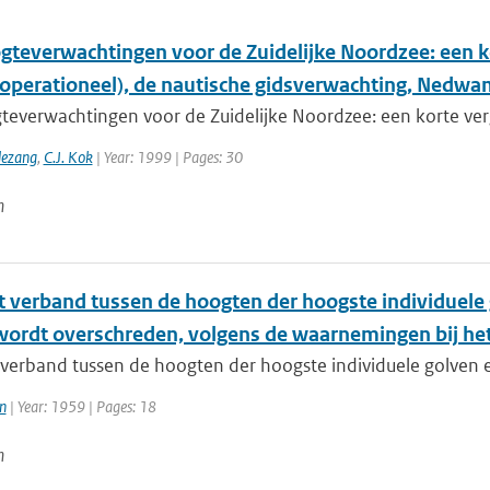
gteverwachtingen voor de Zuidelijke Noordzee: een 
 operationeel), de nautische gidsverwachting, Nedw
teverwachtingen voor de Zuidelijke Noordzee: een korte ver
lezang
,
C.J. Kok
| Year: 1999 | Pages: 30
n
t verband tussen de hoogten der hoogste individuele
wordt overschreden, volgens de waarnemingen bij het 
 verband tussen de hoogten der hoogste individuele golven e
n
| Year: 1959 | Pages: 18
n