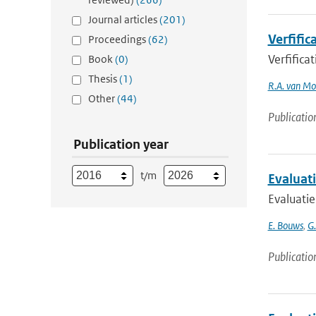
Journal articles
(201)
Verfifi
Proceedings
(62)
Verfific
Book
(0)
Thesis
(1)
R.A. van Mo
Other
(44)
Publicatio
Publication year
t/m
Evaluat
Evaluati
E. Bouws
,
G
Publicatio