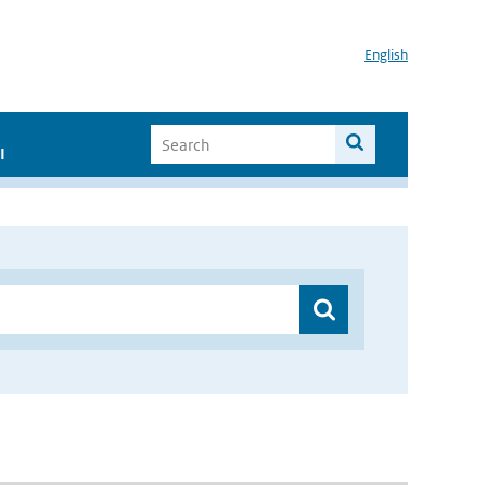
English
I