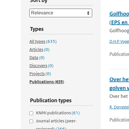
Sort by
Golfhoo
(EPS en
Types
Golfhoog
All types
(635)
D.H.P. Voge
Articles
(0)
Publicatio
Data
(0)
Discovers
(0)
Projects
(0)
Over he
Publications
(635)
golven 
Over het
Publication types
R. Dorrestei
KNMI publications
(61)
Publicatio
Journal articles (peer-
reviewed)
(266)