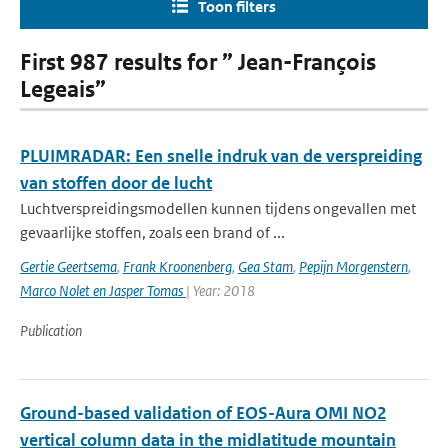
Toon filters
First 987 results for ” Jean-François
Legeais”
PLUIMRADAR: Een snelle indruk van de verspreiding
van stoffen door de lucht
Luchtverspreidingsmodellen kunnen tijdens ongevallen met
gevaarlijke stoffen, zoals een brand of ...
Gertie Geertsema
,
Frank Kroonenberg
,
Gea Stam
,
Pepijn Morgenstern
,
Marco Nolet en Jasper Tomas
| Year: 2018
Publication
Ground-based validation of EOS-Aura OMI NO2
vertical column data in the midlatitude mountain