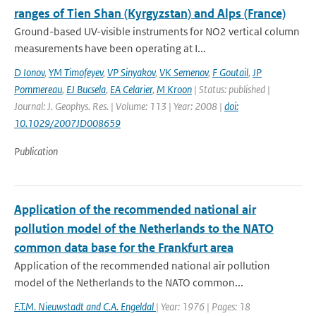
ranges of Tien Shan (Kyrgyzstan) and Alps (France)
Ground-based UV-visible instruments for NO2 vertical column
measurements have been operating at I...
D Ionov
,
YM Timofeyev
,
VP Sinyakov
,
VK Semenov
,
F Goutail
,
JP
Pommereau
,
EJ Bucsela
,
EA Celarier
,
M Kroon
| Status: published |
Journal: J. Geophys. Res. | Volume: 113 | Year: 2008 |
doi:
10.1029/2007JD008659
Publication
Application of the recommended national air
pollution model of the Netherlands to the NATO
common data base for the Frankfurt area
Application of the recommended national air pollution
model of the Netherlands to the NATO common...
F.T.M. Nieuwstadt and C.A. Engeldal
| Year: 1976 | Pages: 18