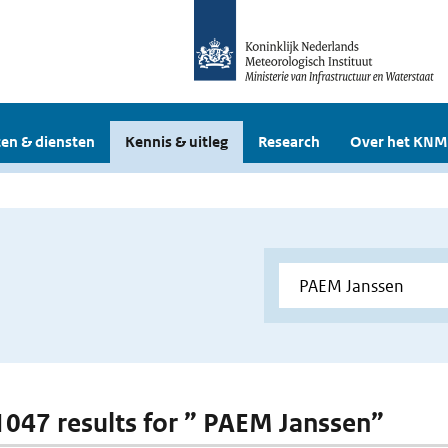
en & diensten
Kennis & uitleg
Research
Over het KNM
 1047 results for ” PAEM Janssen”