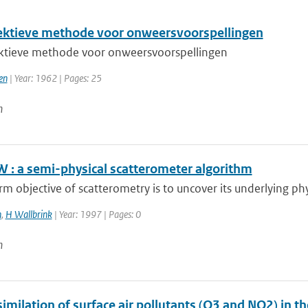
ektieve methode voor onweersvoorspellingen
ktieve methode voor onweersvoorspellingen
en
| Year: 1962 | Pages: 25
n
 : a semi-physical scatterometer algorithm
rm objective of scatterometry is to uncover its underlying phys
n
,
H Wallbrink
| Year: 1997 | Pages: 0
n
imilation of surface air pollutants (O3 and NO2) in t