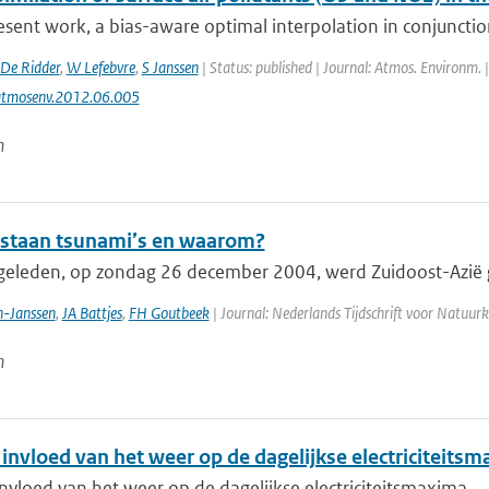
esent work, a bias-aware optimal interpolation in conjunctio
De Ridder
,
W Lefebvre
,
S Janssen
| Status: published | Journal: Atmos. Environm. 
atmosenv.2012.06.005
n
staan tsunami’s en waarom?
 geleden, op zondag 26 december 2004, werd Zuidoost-Azië g
-Janssen
,
JA Battjes
,
FH Goutbeek
| Journal: Nederlands Tijdschrift voor Natuurk
n
invloed van het weer op de dagelijkse electriciteits
nvloed van het weer op de dagelijkse electriciteitsmaxima