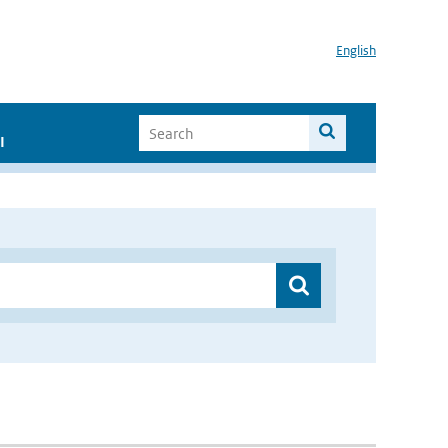
English
I