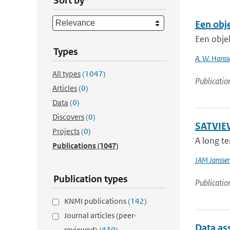
Sort by
Een obj
Een obje
Types
A. W. Hanss
All types
(1047)
Publicatio
Articles
(0)
Data
(0)
Discovers
(0)
SATVIEW
Projects
(0)
A long te
Publications
(1047)
JAM Jansse
Publication types
Publicatio
KNMI publications
(142)
Journal articles (peer-
Data ass
reviewed)
(430)