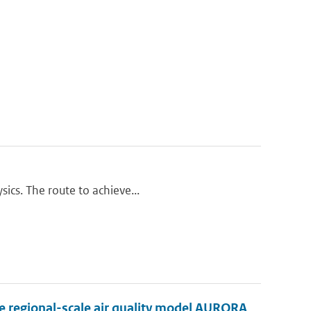
ics. The route to achieve...
he regional-scale air quality model AURORA