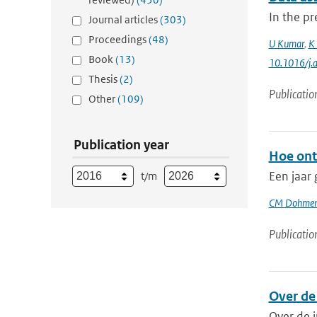
In the pr
Journal articles
(303)
Proceedings
(48)
U Kumar
,
K 
Book
(13)
10.1016/j.
Thesis
(2)
Publicatio
Other
(109)
Publication year
Hoe ont
Een jaar
t/m
CM Dohmen
Publicatio
Over de 
Over de i