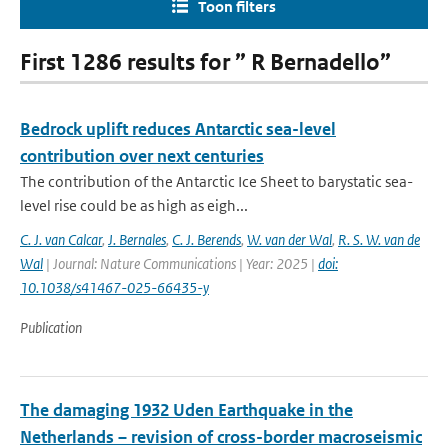
Toon filters
First 1286 results for ” R Bernadello”
Bedrock uplift reduces Antarctic sea-level
contribution over next centuries
The contribution of the Antarctic Ice Sheet to barystatic sea-
level rise could be as high as eigh...
C. J. van Calcar
,
J. Bernales
,
C. J. Berends
,
W. van der Wal
,
R. S. W. van de
Wal
| Journal: Nature Communications | Year: 2025 |
doi:
10.1038/s41467-025-66435-y
Publication
The damaging 1932 Uden Earthquake in the
Netherlands – revision of cross-border macroseismic