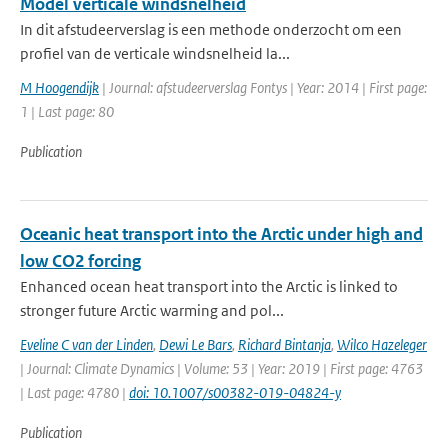
Model verticale windsnelheid
In dit afstudeerverslag is een methode onderzocht om een
profiel van de verticale windsnelheid la...
M Hoogendijk
| Journal: afstudeerverslag Fontys | Year: 2014 | First page:
1 | Last page: 80
Publication
Oceanic heat transport into the Arctic under high and
low CO2 forcing
Enhanced ocean heat transport into the Arctic is linked to
stronger future Arctic warming and pol...
Eveline C van der Linden
,
Dewi Le Bars
,
Richard Bintanja
,
Wilco Hazeleger
| Journal: Climate Dynamics | Volume: 53 | Year: 2019 | First page: 4763
| Last page: 4780 |
doi: 10.1007/s00382-019-04824-y
Publication