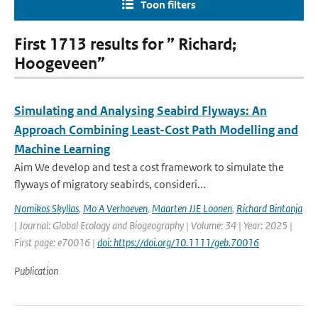
Toon filters
First 1713 results for ” Richard;
Hoogeveen”
Simulating and Analysing Seabird Flyways: An
Approach Combining Least-Cost Path Modelling and
Machine Learning
Aim We develop and test a cost framework to simulate the
flyways of migratory seabirds, consideri...
Nomikos Skyllas
,
Mo A Verhoeven
,
Maarten JJE Loonen
,
Richard Bintanja
| Journal: Global Ecology and Biogeography | Volume: 34 | Year: 2025 |
First page: e70016 |
doi: https://doi.org/10.1111/geb.70016
Publication