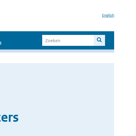
English
I
ers