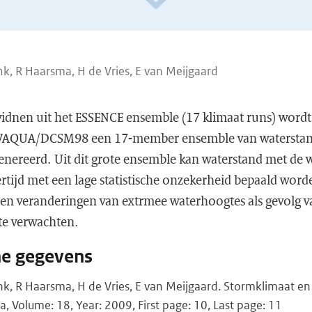
ink, R Haarsma, H de Vries, E van Meijgaard
dnen uit het ESSENCE ensemble (17 klimaat runs) wordt
WAQUA/DCSM98 een 17-member ensemble van waterstan
nereerd. Uit dit grote ensemble kan waterstand met de we
rtijd met een lage statistische onzekerheid bepaald word
een veranderingen van extrmee waterhoogtes als gevolg v
te verwachten.
he gegevens
ink, R Haarsma, H de Vries, E van Meijgaard. Stormklimaat e
a, Volume: 18, Year: 2009, First page: 10, Last page: 11