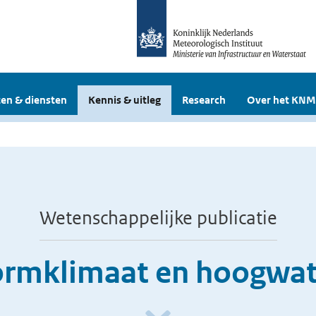
en & diensten
Kennis & uitleg
Research
Over het KNM
Wetenschappelijke publicatie
ormklimaat en hoogwat