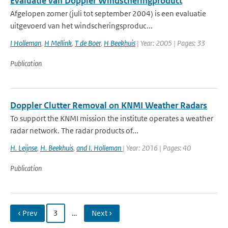
Evaluatie van Doppler Windscheringproduct
Afgelopen zomer (juli tot september 2004) is een evaluatie
uitgevoerd van het windscheringsproduc...
I Holleman
,
H Mellink
,
T de Boer
,
H Beekhuis
| Year: 2005 | Pages: 33
Publication
Doppler Clutter Removal on KNMI Weather Radars
To support the KNMI mission the institute operates a weather
radar network. The radar products of...
H. Leijnse
,
H. Beekhuis
,
and I. Holleman
| Year: 2016 | Pages: 40
Publication
‹ Prev
3
…
Next ›