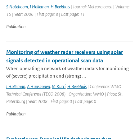
S Noteboom
,
I Holleman
,
H Beekhuis
| Journal: Meteorologica | Volume:
15 | Year: 2006 | First page: 8 | Last page: 11
Publication
Monitoring of weather radar receivers using solar
signals detected in operational scan data
When operating a network of weather radars for monitoring
of (severe) precipitation and (strong) ...
I Holleman
,
A Huuskonen
,
M Kurri
,
H Beekhuis
| Conference: WMO
Technical Conference (TECO 2008) | Organisation: WMO | Place: St.
Petersburg | Year: 2008 | First page: 0 | Last page: 0
Publication