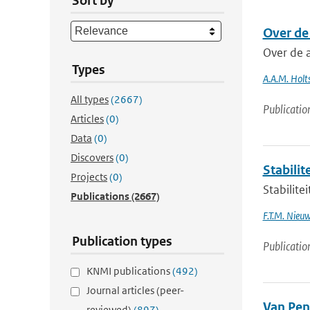
Sort by
Over de
Over de 
Types
A.A.M. Holts
All types
(2667)
Publicatio
Articles
(0)
Data
(0)
Discovers
(0)
Stabilit
Projects
(0)
Stabilite
Publications
(2667)
F.T.M. Nieu
Publication types
Publicatio
KNMI publications
(492)
Journal articles (peer-
Van Pen
reviewed)
(897)