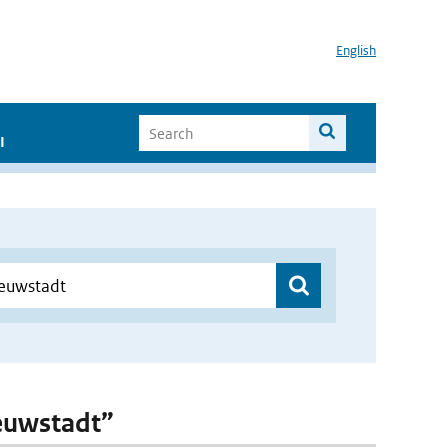
English
I
ieuwstadt”