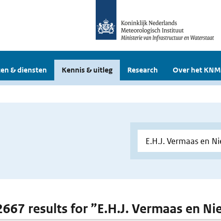
en & diensten
Kennis & uitleg
Research
Over het KNM
 2667 results for ”E.H.J. Vermaas en N