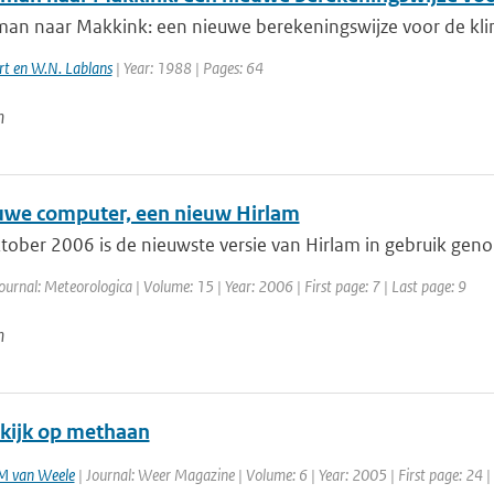
an naar Makkink: een nieuwe berekeningswijze voor de kli
rt en W.N. Lablans
| Year: 1988 | Pages: 64
n
uwe computer, een nieuw Hirlam
ober 2006 is de nieuwste versie van Hirlam in gebruik genom
ournal: Meteorologica | Volume: 15 | Year: 2006 | First page: 7 | Last page: 9
n
kijk op methaan
M van Weele
| Journal: Weer Magazine | Volume: 6 | Year: 2005 | First page: 24 |