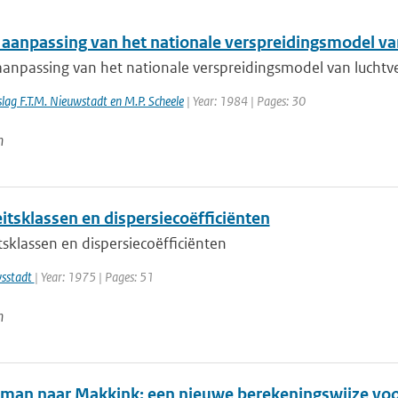
 aanpassing van het nationale verspreidingsmodel va
aanpassing van het nationale verspreidingsmodel van luchtv
lag F.T.M. Nieuwstadt en M.P. Scheele
| Year: 1984 | Pages: 30
n
eitsklassen en dispersiecoëfficiënten
itsklassen en dispersiecoëfficiënten
wsstadt
| Year: 1975 | Pages: 51
n
man naar Makkink: een nieuwe berekeningswijze voo