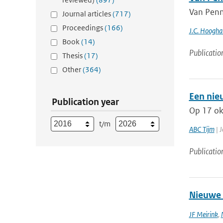
Van Penm
Journal articles
(717)
Proceedings
(166)
J.C. Hoogha
Book
(14)
Publicatio
Thesis
(17)
Other
(364)
Een nie
Publication year
Op 17 okt
t/m
ABC Tijm
| J
Publicatio
Nieuwe 
JF Meirink
,