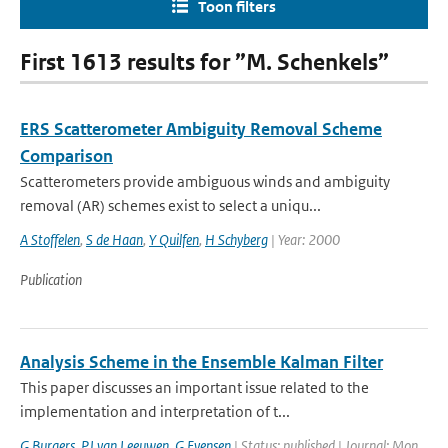
Toon filters
First 1613 results for ”M. Schenkels”
ERS Scatterometer Ambiguity Removal Scheme
Comparison
Scatterometers provide ambiguous winds and ambiguity
removal (AR) schemes exist to select a uniqu...
A Stoffelen
,
S de Haan
,
Y Quilfen
,
H Schyberg
| Year: 2000
Publication
Analysis Scheme in the Ensemble Kalman Filter
This paper discusses an important issue related to the
implementation and interpretation of t...
G Burgers
,
PJ van Leeuwen
,
G Evensen
| Status: published | Journal: Mon.