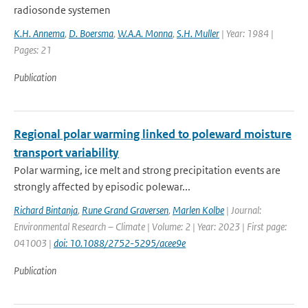
radiosonde systemen
K.H. Annema
,
D. Boersma
,
W.A.A. Monna
,
S.H. Muller
| Year: 1984 |
Pages: 21
Publication
Regional polar warming linked to poleward moisture
transport variability
Polar warming, ice melt and strong precipitation events are
strongly affected by episodic polewar...
Richard Bintanja
,
Rune Grand Graversen
,
Marlen Kolbe
| Journal:
Environmental Research – Climate | Volume: 2 | Year: 2023 | First page:
041003 |
doi: 10.1088/2752-5295/acee9e
Publication