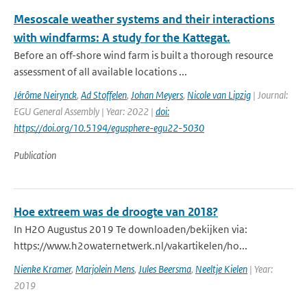
Mesoscale weather systems and their interactions
with windfarms: A study for the Kattegat.
Before an off-shore wind farm is built a thorough resource
assessment of all available locations ...
Jérôme Neirynck
,
Ad Stoffelen
,
Johan Meyers
,
Nicole van Lipzig
| Journal:
EGU General Assembly | Year: 2022 |
doi:
https://doi.org/10.5194/egusphere-egu22-5030
Publication
Hoe extreem was de droogte van 2018?
In H2O Augustus 2019 Te downloaden/bekijken via:
https://www.h2owaternetwerk.nl/vakartikelen/ho...
Nienke Kramer
,
Marjolein Mens
,
Jules Beersma
,
Neeltje Kielen
| Year:
2019