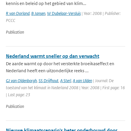
kennis en beleid op het gebied van klim...
R van Dorland
,
B Jansen
,
W Dubelaar-Versluis
| Year: 2008 | Publisher:
PCCC
Publication
Nederland warmt sneller op dan verwacht
De aarde warmt op door het versterkte broeikaseffect en
Nederland heeft een uitzonderlijke reeks ...
GJ van Oldenborgh
,
SS Drijfhout
,
A Sterl
,
A van Ulden
| Journal: De
toestand van het klimaat in Nederland 2008 | Year: 2008 | First page: 16
| Last page: 23
Publication
Nieuwe klimaatscenario's beter onderbouwd door