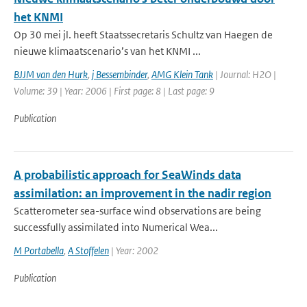
het KNMI
Op 30 mei jl. heeft Staatssecretaris Schultz van Haegen de
nieuwe klimaatscenario’s van het KNMI ...
BJJM van den Hurk
,
j Bessembinder
,
AMG Klein Tank
| Journal: H2O |
Volume: 39 | Year: 2006 | First page: 8 | Last page: 9
Publication
A probabilistic approach for SeaWinds data
assimilation: an improvement in the nadir region
Scatterometer sea-surface wind observations are being
successfully assimilated into Numerical Wea...
M Portabella
,
A Stoffelen
| Year: 2002
Publication