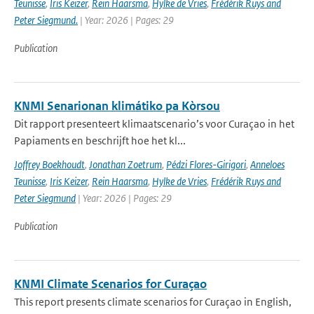
Teunisse
,
Iris Keizer
,
Rein Haarsma
,
Hylke de Vries
,
Frédérik Ruys and
Peter Siegmund.
| Year: 2026 | Pages: 29
Publication
KNMI Senarionan klimátiko pa Kòrsou
Dit rapport presenteert klimaatscenario’s voor Curaçao in het
Papiaments en beschrijft hoe het kl...
Joffrey Boekhoudt
,
Jonathan Zoetrum
,
Pédzi Flores-Girigori
,
Anneloes
Teunisse
,
Iris Keizer
,
Rein Haarsma
,
Hylke de Vries
,
Frédérik Ruys and
Peter Siegmund
| Year: 2026 | Pages: 29
Publication
KNMI Climate Scenarios for Curaçao
This report presents climate scenarios for Curaçao in English,