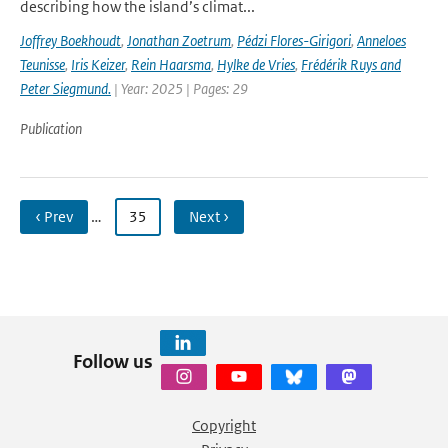
describing how the island’s climat...
Joffrey Boekhoudt
,
Jonathan Zoetrum
,
Pédzi Flores-Girigori
,
Anneloes
Teunisse
,
Iris Keizer
,
Rein Haarsma
,
Hylke de Vries
,
Frédérik Ruys and
Peter Siegmund.
| Year: 2025 | Pages: 29
Publication
‹ Prev
…
35
Next ›
Follow us
Copyright