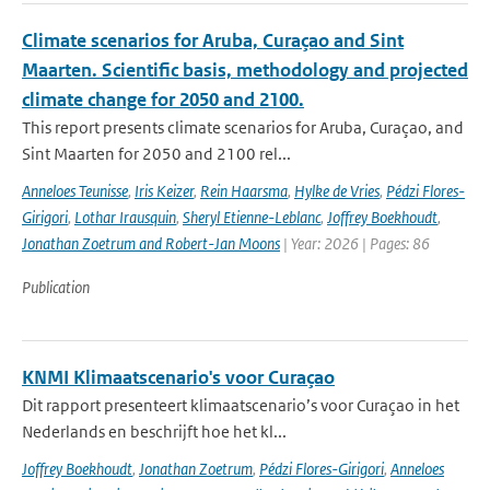
Climate scenarios for Aruba, Curaçao and Sint
Maarten. Scientific basis, methodology and projected
climate change for 2050 and 2100.
This report presents climate scenarios for Aruba, Curaçao, and
Sint Maarten for 2050 and 2100 rel...
Anneloes Teunisse
,
Iris Keizer
,
Rein Haarsma
,
Hylke de Vries
,
Pédzi Flores-
Girigori
,
Lothar Irausquin
,
Sheryl Etienne-Leblanc
,
Joffrey Boekhoudt
,
Jonathan Zoetrum and Robert-Jan Moons
| Year: 2026 | Pages: 86
Publication
KNMI Klimaatscenario's voor Curaçao
Dit rapport presenteert klimaatscenario’s voor Curaçao in het
Nederlands en beschrijft hoe het kl...
Joffrey Boekhoudt
,
Jonathan Zoetrum
,
Pédzi Flores-Girigori
,
Anneloes