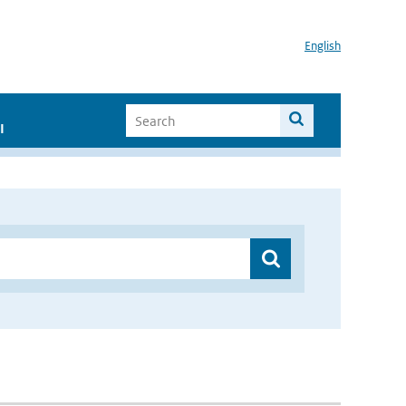
English
I