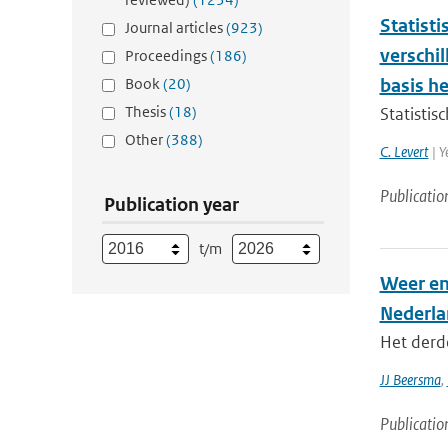
Statist
Journal articles
(923)
verschi
Proceedings
(186)
Book
(20)
basis h
Thesis
(18)
Statistis
Other
(388)
C. Levert
| Y
Publicatio
Publication year
t/m
Weer en
Nederla
Het derde
JJ Beersma
,
Publicatio