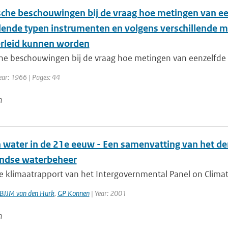
ische beschouwingen bij de vraag hoe metingen van een
llende typen instrumenten en volgens verschillende 
erleid kunnen worden
che beschouwingen bij de vraag hoe metingen van eenzelfde fy
ear: 1966 | Pages: 44
n
 water in de 21e eeuw - Een samenvatting van het de
ndse waterbeheer
 klimaatrapport van het Intergovernmental Panel on Climate
BJJM van den Hurk
,
GP Konnen
| Year: 2001
n