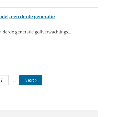
del, een derde generatie
derde generatie golfverwachtings...
7
…
Next ›