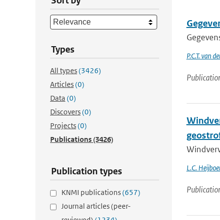
Sort by
Gegeve
Gegeven
Types
P.C.T. van d
All types
(3426)
Publicatio
Articles
(0)
Data
(0)
Discovers
(0)
Windver
Projects
(0)
geostro
Publications
(3426)
Windverw
L.C. Heijboe
Publication types
Publicatio
KNMI publications
(657)
Journal articles (peer-
reviewed)
(1234)