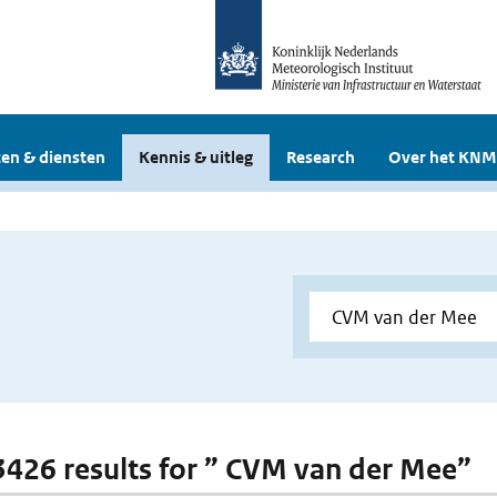
en & diensten
Kennis & uitleg
Research
Over het KNM
 3426 results for ” CVM van der Mee”