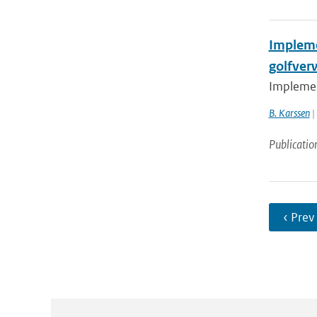
Impleme
golfver
Implemen
B. Karssen
|
Publicatio
‹ Prev