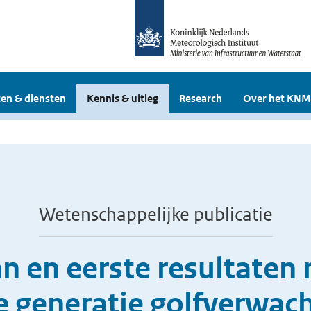
en & diensten
Kennis & uitleg
Research
Over het KNM
Wetenschappelijke publicatie
n en eerste resultat
e generatie golfverwac