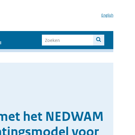
English
I
en met het NEDWAM
htingsmodel voor