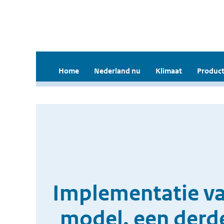
Home
Nederland nu
Klimaat
Product
Implementatie va
model, een derd