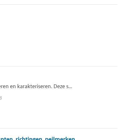
en en karakteriseren. Deze s...
3
nten, richtingen, peilmerken,