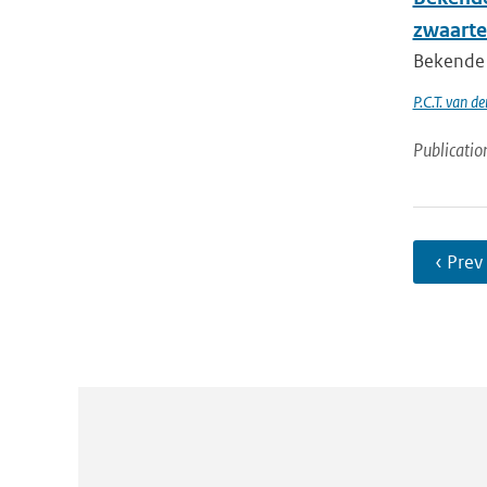
zwaarte
Bekende p
P.C.T. van d
Publicatio
‹ Prev