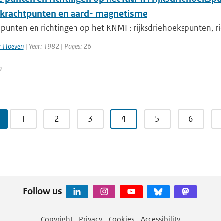
krachtpunten en aard- magnetisme
unten en richtingen op het KNMI : rijksdriehoekspunten, ri
er Hoeven
| Year: 1982 | Pages: 26
n
1
2
3
4
5
6
Follow us
Copyright
Privacy
Cookies
Accessibility