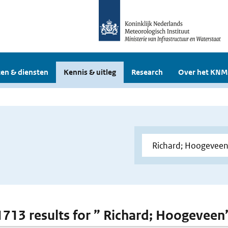
en & diensten
Kennis & uitleg
Research
Over het KNM
 1713 results for ” Richard; Hoogeveen