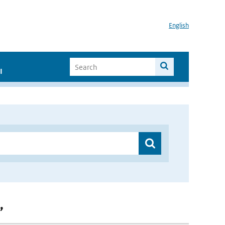
English
I
”