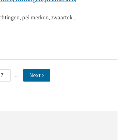
chtingen, peilmerken, zwaartek...
7
…
Next ›