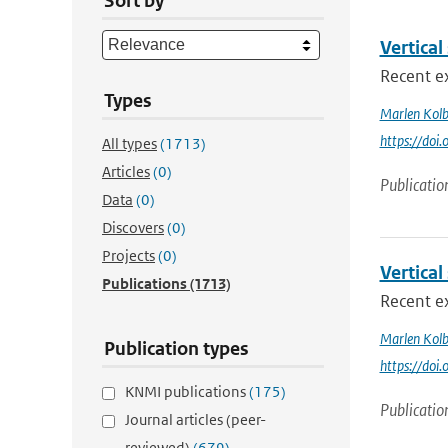
Sort by
Vertical
Recent ex
Types
Marlen Kol
https://doi
All types
(1713)
Articles
(0)
Publicatio
Data
(0)
Discovers
(0)
Projects
(0)
Vertical
Publications
(1713)
Recent ex
Marlen Kol
Publication types
https://doi
KNMI publications
(175)
Publicatio
Journal articles (peer-
reviewed)
(679)