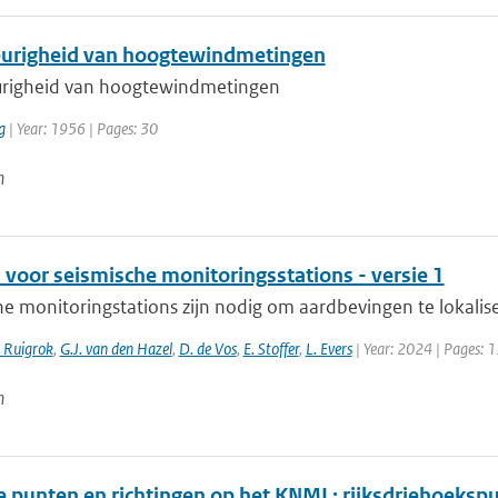
righeid van hoogtewindmetingen
righeid van hoogtewindmetingen
g
| Year: 1956 | Pages: 30
n
n voor seismische monitoringsstations - versie 1
e monitoringstations zijn nodig om aardbevingen te lokaliser
. Ruigrok
,
G.J. van den Hazel
,
D. de Vos
,
E. Stoffer
,
L. Evers
| Year: 2024 | Pages: 1
n
 punten en richtingen op het KNMI : rijksdriehoekspu