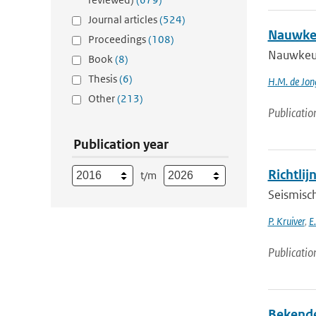
Journal articles
(524)
Nauwkeu
Proceedings
(108)
Nauwkeu
Book
(8)
Thesis
(6)
H.M. de Jon
Other
(213)
Publicatio
Publication year
Richtlij
t/m
Seismisch
P. Kruiver
,
E
Publicatio
Bekende