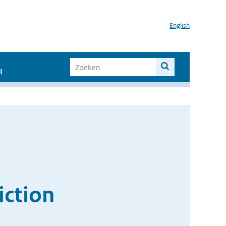
English
I
iction