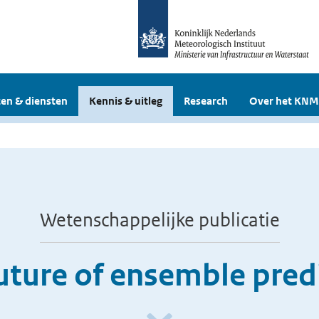
en & diensten
Kennis & uitleg
Research
Over het KNM
Wetenschappelijke publicatie
uture of ensemble pred