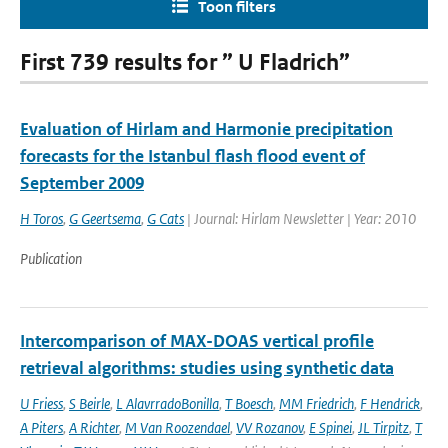
Toon filters
First 739 results for ” U Fladrich”
Evaluation of Hirlam and Harmonie precipitation
forecasts for the Istanbul flash flood event of
September 2009
H Toros
,
G Geertsema
,
G Cats
| Journal: Hirlam Newsletter | Year: 2010
Publication
Intercomparison of MAX-DOAS vertical profile
retrieval algorithms: studies using synthetic data
U Friess
,
S Beirle
,
L AlavrradoBonilla
,
T Boesch
,
MM Friedrich
,
F Hendrick
,
A Piters
,
A Richter
,
M Van Roozendael
,
VV Rozanov
,
E Spinei
,
JL Tirpitz
,
T