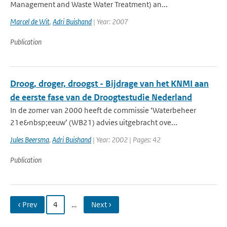
Management and Waste Water Treatment) an...
Marcel de Wit
,
Adri Buishand
| Year: 2007
Publication
Droog, droger, droogst - Bijdrage van het KNMI aan
de eerste fase van de Droogtestudie Nederland
In de zomer van 2000 heeft de commissie ‘Waterbeheer
21e&nbsp;eeuw’ (WB21) advies uitgebracht ove...
Jules Beersma
,
Adri Buishand
| Year: 2002 | Pages: 42
Publication
‹ Prev
4
…
Next ›