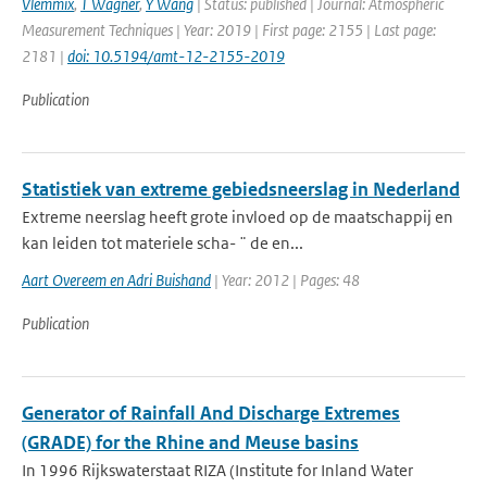
Vlemmix
,
T Wagner
,
Y Wang
| Status: published | Journal: Atmospheric
Measurement Techniques | Year: 2019 | First page: 2155 | Last page:
2181 |
doi: 10.5194/amt-12-2155-2019
Publication
Statistiek van extreme gebiedsneerslag in Nederland
Extreme neerslag heeft grote invloed op de maatschappij en
kan leiden tot materiele scha- ¨ de en...
Aart Overeem en Adri Buishand
| Year: 2012 | Pages: 48
Publication
Generator of Rainfall And Discharge Extremes
(GRADE) for the Rhine and Meuse basins
In 1996 Rijkswaterstaat RIZA (Institute for Inland Water