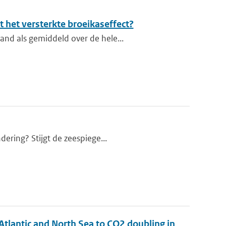
 het versterkte broeikaseffect?
and als gemiddeld over de hele...
dering? Stijgt de zeespiege...
Atlantic and North Sea to CO2 doubling in