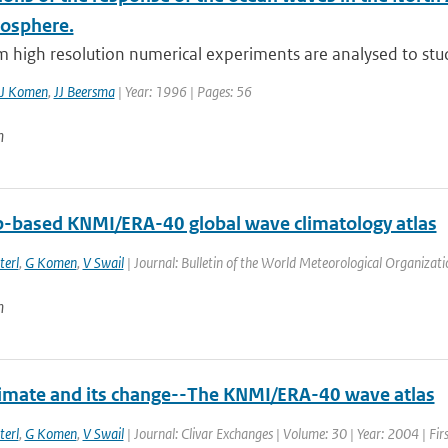
osphere.
 high resolution numerical experiments are analysed to stud
J Komen
,
JJ Beersma
| Year: 1996 | Pages: 56
n
-based KNMI/ERA-40 global wave climatology atlas
terl
,
G Komen
,
V Swail
| Journal: Bulletin of the World Meteorological Organizati
n
imate and its change--The KNMI/ERA-40 wave atlas
terl
,
G Komen
,
V Swail
| Journal: Clivar Exchanges | Volume: 30 | Year: 2004 | Fir