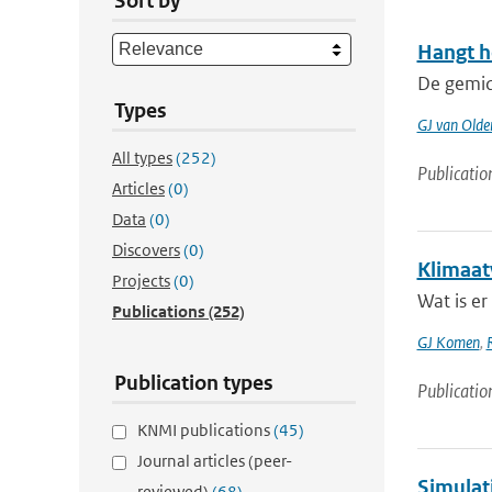
Sort by
Hangt h
De gemidd
Types
GJ van Old
All types
(252)
Publicatio
Articles
(0)
Data
(0)
Discovers
(0)
Klimaat
Projects
(0)
Wat is er
Publications
(252)
GJ Komen
,
Publication types
Publicatio
KNMI publications
(45)
Journal articles (peer-
Simulati
reviewed)
(68)