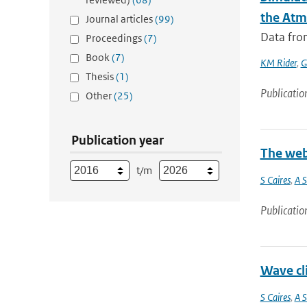
the Atm
Journal articles
(99)
Data from
Proceedings
(7)
Book
(7)
KM Rider
,
G
Thesis
(1)
Publicatio
Other
(25)
Publication year
The web
t/m
S Caires
,
A S
Publicatio
Wave cl
S Caires
,
A S