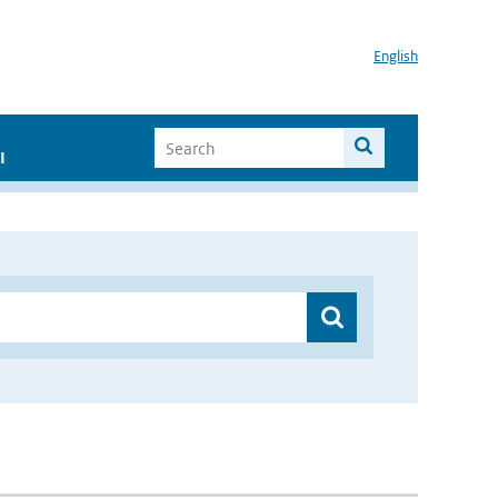
English
I