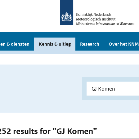
en & diensten
Kennis & uitleg
Research
Over het KNM
 252 results for ”GJ Komen”