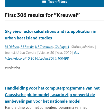
Toon filters
First 306 results for ”Kreuwel”
Sky view factor calculations and its application in
urban heat island studies
M Dirksen
,
RJ Ronda
,
NE Theeuwes
,
GA Pagani
| Status: published |
Journal: Urban Climate | Volume: 30 | Year: 2019 |
doi:
https://doi.org/10.1016/j.uclim.2019.100498
Publication
Handleiding voor het computerprogramma van het
Gaussische pluimmodel, waarin zijn verwerkt de
aanbevelingen voor het nationale model
Handleiding voor het computerprogramma van het