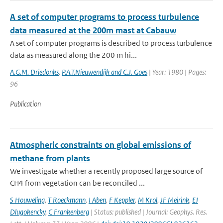
A set of computer programs to process turbulence
data measured at the 200m mast at Cabauw
A set of computer programs is described to process turbulence
data as measured along the 200 m hi...
A.G.M. Driedonks
,
P.A.T.Nieuwendijk and C.J. Goes
| Year: 1980 | Pages:
96
Publication
Atmospheric constraints on global emissions of
methane from plants
We investigate whether a recently proposed large source of
CH4 from vegetation can be reconciled ...
S Houweling
,
T Roeckmann
,
I Aben
,
F Keppler
,
M Krol
,
JF Meirink
,
EJ
Dlugokencky
,
C Frankenberg
| Status: published | Journal: Geophys. Res.