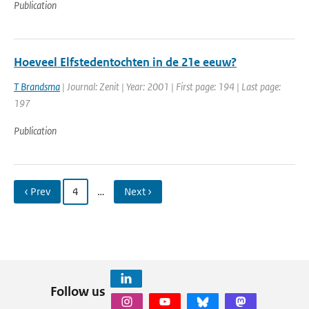
Publication
Hoeveel Elfstedentochten in de 21e eeuw?
T Brandsma
| Journal: Zenit | Year: 2001 | First page: 194 | Last page:
197
Publication
‹ Prev
4
…
Next ›
Follow us