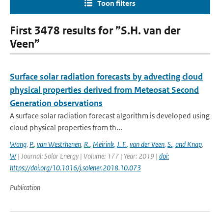
Toon filters
First 3478 results for ”S.H. van der
Veen”
Surface solar radiation forecasts by advecting cloud
physical properties derived from Meteosat Second
Generation observations
A surface solar radiation forecast algorithm is developed using
cloud physical properties from th...
Wang
,
P.
,
van Westrhenen
,
R.
,
Meirink
,
J. F.
,
van der Veen
,
S.
,
and Knap
,
W
| Journal: Solar Energy | Volume: 177 | Year: 2019 |
doi:
https://doi.org/10.1016/j.solener.2018.10.073
Publication