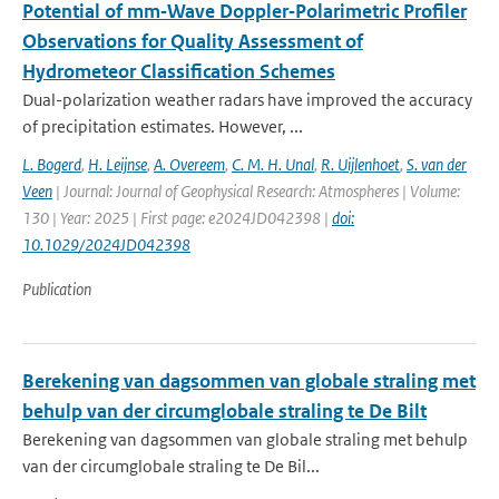
Potential of mm‐Wave Doppler‐Polarimetric Profiler
Observations for Quality Assessment of
Hydrometeor Classification Schemes
Dual-polarization weather radars have improved the accuracy
of precipitation estimates. However, ...
L. Bogerd
,
H. Leijnse
,
A. Overeem
,
C. M. H. Unal
,
R. Uijlenhoet
,
S. van der
Veen
| Journal: Journal of Geophysical Research: Atmospheres | Volume:
130 | Year: 2025 | First page: e2024JD042398 |
doi:
10.1029/2024JD042398
Publication
Berekening van dagsommen van globale straling met
behulp van der circumglobale straling te De Bilt
Berekening van dagsommen van globale straling met behulp
van der circumglobale straling te De Bil...