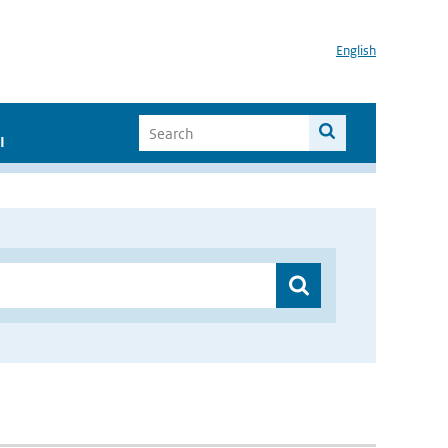
English
I