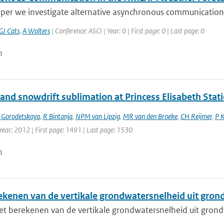
aper we investigate alternative asynchronous communication 
GJ Cats
,
A Wolters
| Conference: ASCI | Year: 0 | First page: 0 | Last page: 0
n
and snowdrift sublimation at Princess Elisabeth Stati
 Gorodetskaya
,
R Bintanja
,
NPM van Lipzig
,
MR van den Broeke
,
CH Reijmer
,
P 
Year: 2012 | First page: 1491 | Last page: 1530
n
ekenen van de vertikale grondwatersnelheid uit gro
t berekenen van de vertikale grondwatersnelheid uit gron