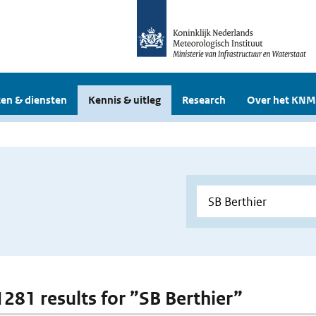
en & diensten
Kennis & uitleg
Research
Over het KNM
 1281 results for ”SB Berthier”