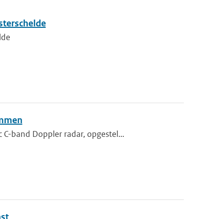
sterschelde
lde
sommen
C-band Doppler radar, opgestel...
st