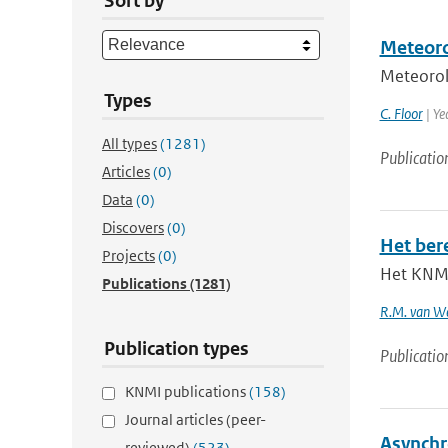
Sort by
Meteoro
Meteorol
Types
C. Floor
| Ye
All types
(1281)
Publicatio
Articles
(0)
Data
(0)
Discovers
(0)
Het ber
Projects
(0)
Het KNMI
Publications
(1281)
R.M. van W
Publication types
Publicatio
KNMI publications
(158)
Journal articles (peer-
Asynchr
reviewed)
(523)