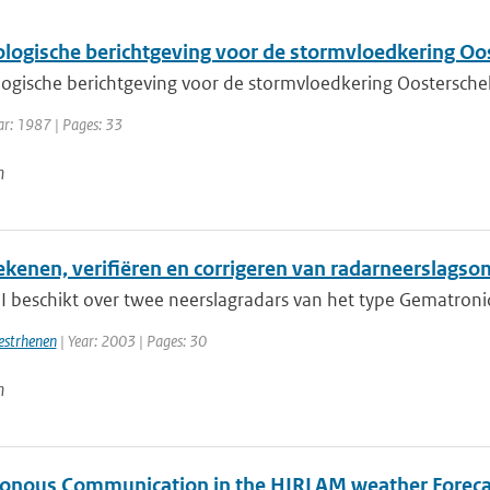
logische berichtgeving voor de stormvloedkering Oo
ogische berichtgeving voor de stormvloedkering Oostersche
ar: 1987 | Pages: 33
n
ekenen, verifiëren en corrigeren van radarneerslag
 beschikt over twee neerslagradars van het type Gematronic 
estrhenen
| Year: 2003 | Pages: 30
n
onous Communication in the HIRLAM weather Foreca