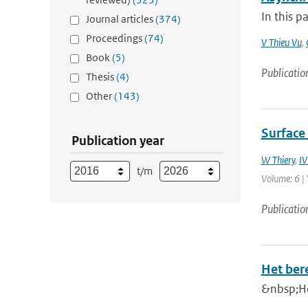
In this p
Journal articles
(374)
Proceedings
(74)
V Thieu Vu
,
Book
(5)
Publicatio
Thesis
(4)
Other
(143)
Surface 
Publication year
W Thiery
,
IV
t/m
Volume: 6 | 
Publicatio
Het ber
&nbsp;He