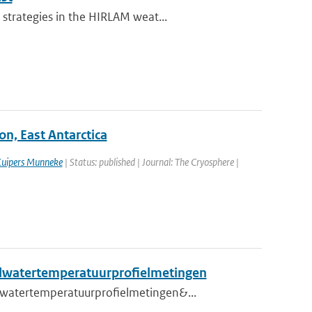
strategies in the HIRLAM weat...
on, East Antarctica
Kuipers Munneke
| Status: published | Journal: The Cryosphere |
ndwatertemperatuurprofielmetingen
dwatertemperatuurprofielmetingen&...