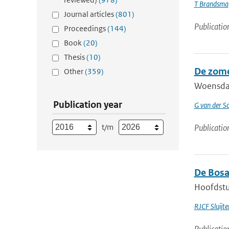
T Brandsma
Journal articles
(801)
Publicatio
Proceedings
(144)
Book
(20)
Thesis
(10)
De zome
Other
(359)
Woensdag
Publication year
G van der Sc
t/m
Publicatio
De Bosa
Hoofdstuk
RJCF Sluijte