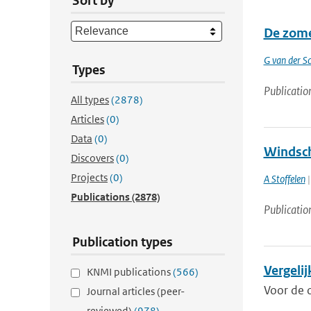
Sort by
De zome
G van der Sc
Types
Publicatio
All types
(2878)
Articles
(0)
Data
(0)
Windsch
Discovers
(0)
Projects
(0)
A Stoffelen
|
Publications
(2878)
Publicatio
Publication types
Vergeli
KNMI publications
(566)
Voor de 
Journal articles (peer-
reviewed)
(978)