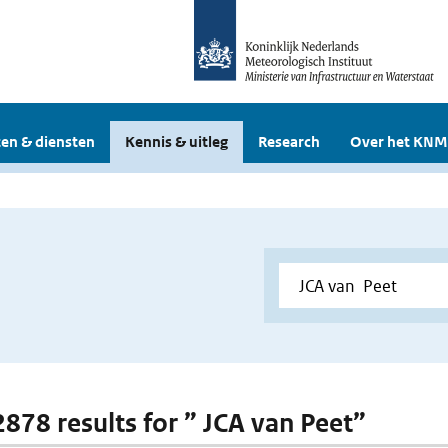
en & diensten
Kennis & uitleg
Research
Over het KNM
 2878 results for ” JCA van Peet”