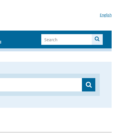
English
I