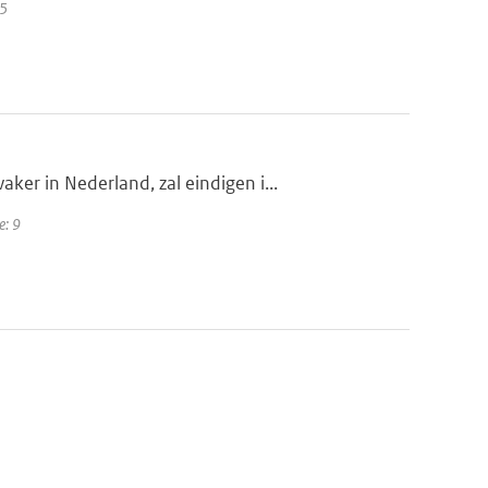
25
er in Nederland, zal eindigen i...
e: 9