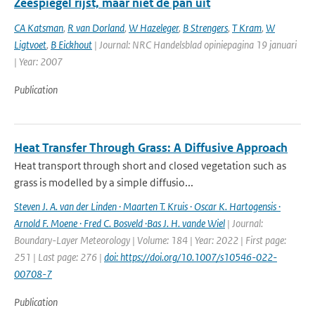
Zeespiegel rijst, maar niet de pan uit
CA Katsman
,
R van Dorland
,
W Hazeleger
,
B Strengers
,
T Kram
,
W
Ligtvoet
,
B Eickhout
| Journal: NRC Handelsblad opiniepagina 19 januari
| Year: 2007
Publication
Heat Transfer Through Grass: A Diffusive Approach
Heat transport through short and closed vegetation such as
grass is modelled by a simple diffusio...
Steven J. A. van der Linden · Maarten T. Kruis · Oscar K. Hartogensis ·
Arnold F. Moene · Fred C. Bosveld ·Bas J. H. vande Wiel
| Journal:
Boundary-Layer Meteorology | Volume: 184 | Year: 2022 | First page:
251 | Last page: 276 |
doi: https://doi.org/10.1007/s10546-022-
00708-7
Publication