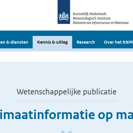
en & diensten
Kennis & uitleg
Research
Over het KNM
Wetenschappelijke publicatie
imaatinformatie op m