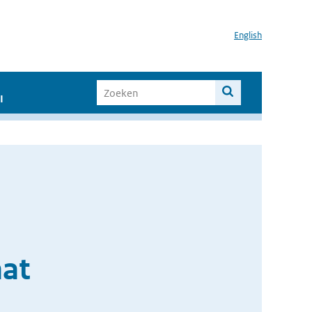
English
I
aat