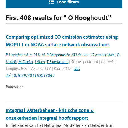
Toon filters
First 408 results for ” O Hooghoudt”
Comparing optimized CO emission estimates using
MOPITT or NOAA surface network observations
P Hooghiemstra
,
M Krol
,
P Bergamaschi
,
ATJ de Laat
,
G van der Werf
,
P
Novelli
,
M Deeter
,
I Aben
,
T Roeckmann
| Status: published | Journal: J.
Geophys. Res. | Volume: 117 | Year: 2012 |
doi:
doi:10.1029/2011JD017043
Publication
Integraal Waterbeheer - kritische zone &
onzekerheden Integraal hoofdrapport
In het kader van het Nationaal Modellen- en Datacentrum