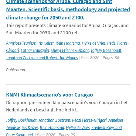
Climate scenarios for Aruba, Curaçao and Sint
Maarten. Scientific basis, methodology and projected
climate change for 2050 and 2100.
This report presents climate scenarios for Aruba, Curaçao, and
Sint Maarten for 2050 and 2100 rel...
Anneloes Teunisse
,
Iris Keizer
,
Rein Haarsma
,
Hylke de Vries
,
Pédzi Flores-
Girigori
,
Lothar Irausquin
,
Sheryl Etienne-Leblanc
,
Joffrey Boekhoudt
,
Jonathan Zoetrum and Robert-Jan Moons
| Year: 2026 | Pages: 86
Publication
KNMI Klimaatscenario's voor Curaçao
Dit rapport presenteert klimaatscenario’s voor Curaçao in het
Nederlands en beschrijft hoe het kl...
Joffrey Boekhoudt
,
Jonathan Zoetrum
,
Pédzi Flores-Girigori
,
Anneloes
Teunisse
,
Iris Keizer
,
Rein Haarsma
,
Hylke de Vries
,
Frédérik Ruys and
Peter Siegmund.
| Year: 2026 | Pages: 29