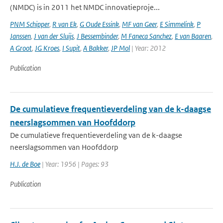
(NMDC) is in 2011 het NMDC innovatieproje...
PNM Schipper
,
R van Ek
,
G Oude Essink
,
MF van Geer
,
E Simmelink
,
P
Janssen
,
J van der Sluijs
,
J Bessembinder
,
M Faneca Sanchez
,
E van Baaren
,
A Groot
,
JG Kroes
,
I Supit
,
A Bakker
,
JP Mol
| Year: 2012
Publication
De cumulatieve frequentieverdeling van de k-daagse
neerslagsommen van Hoofddorp
De cumulatieve frequentieverdeling van de k-daagse
neerslagsommen van Hoofddorp
H.J. de Boe
| Year: 1956 | Pages: 93
Publication