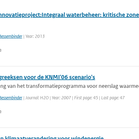
novatieproject:Integraal waterbeheer: kritische zone
Bessembinder
| Year: 2013
n
greeksen voor de KNMI'06 scenario's
ving van het transformatieprogramma voor neerslag waarmee h
Bessembinder
| Journal: H2O | Year: 2007 | First page: 45 | Last page: 47
n
n klimaatverandering voor windenergie