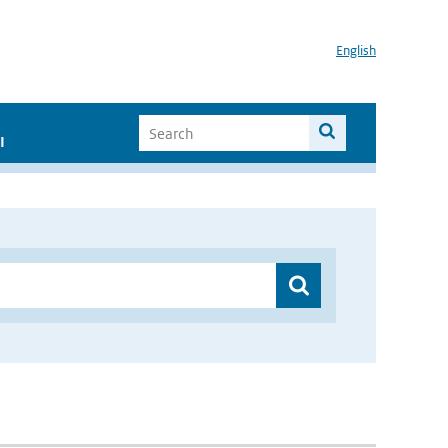
English
I