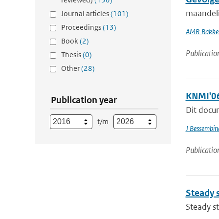
maandeli
Journal articles
(101)
Proceedings
(13)
AMR Bakke
Book
(2)
Publicatio
Thesis
(0)
Other
(28)
KNMI'06
Publication year
Dit docu
t/m
J Bessembin
Publicatio
Steady 
Steady s