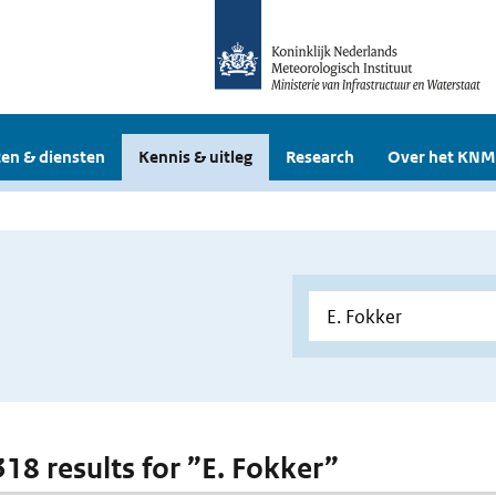
en & diensten
Kennis & uitleg
Research
Over het KNM
318 results for ”E. Fokker”