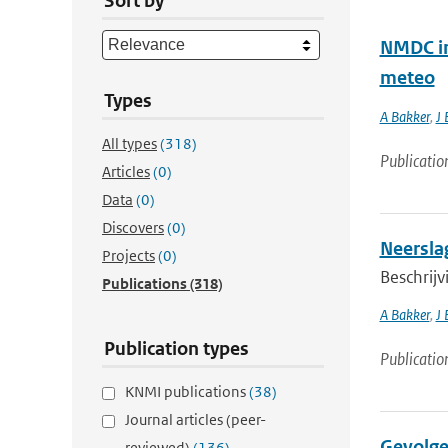
Sort by
NMDC in
meteo
Types
A Bakker
,
J 
All types
(318)
Publicatio
Articles
(0)
Data
(0)
Discovers
(0)
Neersla
Projects
(0)
Beschrij
Publications
(318)
A Bakker
,
J 
Publication types
Publicatio
KNMI publications
(38)
Journal articles (peer-
Gevolge
reviewed)
(136)