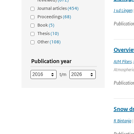
Journal articles
(454)
J v.d Lingen
Proceedings
(68)
Publicatio
Book
(5)
Thesis
(10)
Other
(108)
Overvie
Publication year
AJM Piters
,
Atmospheric 
t/m
Publicatio
Snow dr
R Bintanja
|