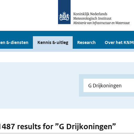
en & diensten
Kennis & uitleg
Research
Over het KNM
 1487 results for ”G Drijkoningen”