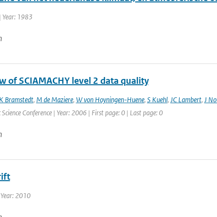
| Year: 1983
n
w of SCIAMACHY level 2 data quality
K Bramstedt
,
M de Maziere
,
W von Hoyningen-Huene
,
S Kuehl
,
JC Lambert
,
J No
Science Conference | Year: 2006 | First page: 0 | Last page: 0
n
ift
 Year: 2010