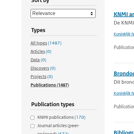
Sort by
KNMI am
De KNMI-
Types
Koninklijk 
All types
(1487)
Publicatio
Articles
(0)
Data
(0)
Discovers
(0)
Brondoc
Projects
(0)
Dit bron
Publications
(1487)
Koninklijk 
Publication types
Publicatio
KNMI publications
(170)
Journal articles (peer-
Bibliog
reviewed)
(672)