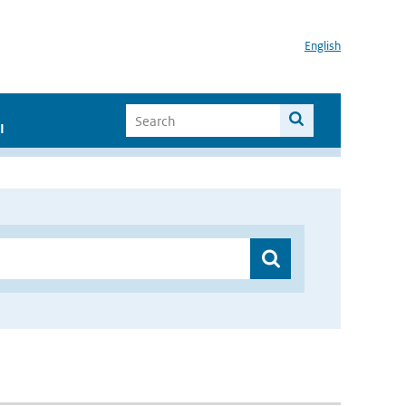
English
I