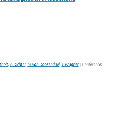
tholt
,
A Richter
,
M van Roozendael
,
T Wagner
| Conference: